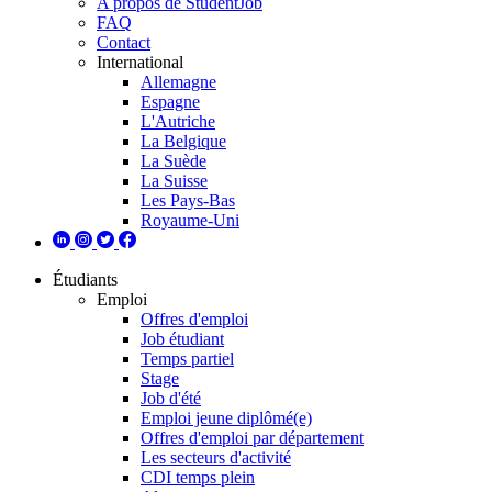
A propos de StudentJob
FAQ
Contact
International
Allemagne
Espagne
L'Autriche
La Belgique
La Suède
La Suisse
Les Pays-Bas
Royaume-Uni
Étudiants
Emploi
Offres d'emploi
Job étudiant
Temps partiel
Stage
Job d'été
Emploi jeune diplômé(e)
Offres d'emploi par département
Les secteurs d'activité
CDI temps plein