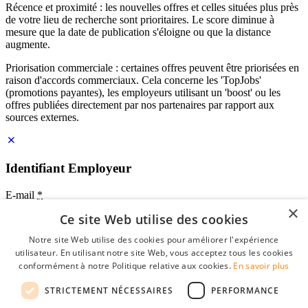
Récence et proximité : les nouvelles offres et celles situées plus près
de votre lieu de recherche sont prioritaires. Le score diminue à
mesure que la date de publication s'éloigne ou que la distance
augmente.
Priorisation commerciale : certaines offres peuvent être priorisées en
raison d'accords commerciaux. Cela concerne les 'TopJobs'
(promotions payantes), les employeurs utilisant un 'boost' ou les
offres publiées directement par nos partenaires par rapport aux
sources externes.
Identifiant Employeur
E-mail
*
×
Ce site Web utilise des cookies
Mot de passe
Notre site Web utilise des cookies pour améliorer l'expérience
se souvenir de moi
utilisateur. En utilisant notre site Web, vous acceptez tous les cookies
mot de passe oublié?
conformément à notre Politique relative aux cookies.
En savoir plus
Connexion
STRICTEMENT NÉCESSAIRES
PERFORMANCE
Profil Employeur gratuit