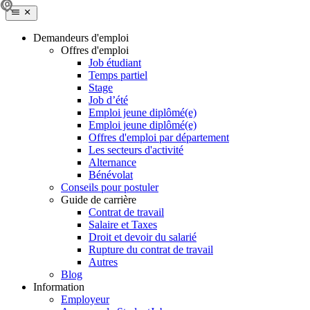
Demandeurs d'emploi
Offres d'emploi
Job étudiant
Temps partiel
Stage
Job d’été
Emploi jeune diplômé(e)
Emploi jeune diplômé(e)
Offres d'emploi par département
Les secteurs d'activité
Alternance
Bénévolat
Conseils pour postuler
Guide de carrière
Contrat de travail
Salaire et Taxes
Droit et devoir du salarié
Rupture du contrat de travail
Autres
Blog
Information
Employeur