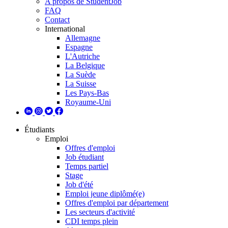
A propos de StudentJob
FAQ
Contact
International
Allemagne
Espagne
L'Autriche
La Belgique
La Suède
La Suisse
Les Pays-Bas
Royaume-Uni
Étudiants
Emploi
Offres d'emploi
Job étudiant
Temps partiel
Stage
Job d'été
Emploi jeune diplômé(e)
Offres d'emploi par département
Les secteurs d'activité
CDI temps plein