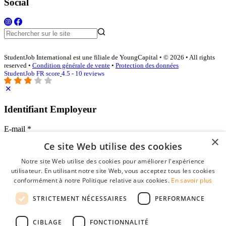
Social
StudentJob International est une filiale de YoungCapital • © 2026 • All rights
reserved •
Condition générale de vente
•
Protection des données
StudentJob FR score
4.5 - 10 reviews
Identifiant Employeur
E-mail
*
×
Ce site Web utilise des cookies
Mot de passe
Notre site Web utilise des cookies pour améliorer l'expérience
se souvenir de moi
utilisateur. En utilisant notre site Web, vous acceptez tous les cookies
mot de passe oublié?
conformément à notre Politique relative aux cookies.
En savoir plus
Connexion
STRICTEMENT NÉCESSAIRES
PERFORMANCE
Profil Employeur gratuit
CIBLAGE
FONCTIONNALITÉ