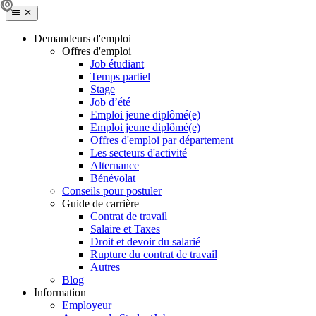
Demandeurs d'emploi
Offres d'emploi
Job étudiant
Temps partiel
Stage
Job d’été
Emploi jeune diplômé(e)
Emploi jeune diplômé(e)
Offres d'emploi par département
Les secteurs d'activité
Alternance
Bénévolat
Conseils pour postuler
Guide de carrière
Contrat de travail
Salaire et Taxes
Droit et devoir du salarié
Rupture du contrat de travail
Autres
Blog
Information
Employeur