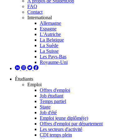
A propos de StudentJob
FAQ
Contact
International
Allemagne
Espagne
L'Autriche
La Belgique
La Suède
La Suisse
Les Pays-Bas
Royaume-Uni
Étudiants
Emploi
Offres d'emploi
Job étudiant
Temps partiel
Stage
Job d'été
Emploi jeune diplômé(e)
Offres d'emploi par département
Les secteurs d'activité
CDI temps plein