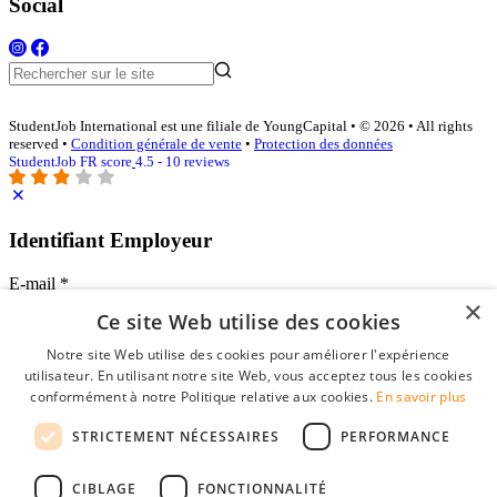
Social
StudentJob International est une filiale de YoungCapital • © 2026 • All rights
reserved •
Condition générale de vente
•
Protection des données
StudentJob FR score
4.5 - 10 reviews
Identifiant Employeur
E-mail
*
×
Ce site Web utilise des cookies
Mot de passe
Notre site Web utilise des cookies pour améliorer l'expérience
se souvenir de moi
utilisateur. En utilisant notre site Web, vous acceptez tous les cookies
mot de passe oublié?
conformément à notre Politique relative aux cookies.
En savoir plus
Connexion
STRICTEMENT NÉCESSAIRES
PERFORMANCE
Profil Employeur gratuit
CIBLAGE
FONCTIONNALITÉ