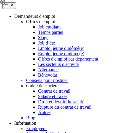
Demandeurs d'emploi
Offres d'emploi
Job étudiant
Temps partiel
Stage
Job d’été
Emploi jeune diplômé(e)
Emploi jeune diplômé(e)
Offres d'emploi par département
Les secteurs d'activité
Alternance
Bénévolat
Conseils pour postuler
Guide de carrière
Contrat de travail
Salaire et Taxes
Droit et devoir du salarié
Rupture du contrat de travail
Autres
Blog
Information
Employeur