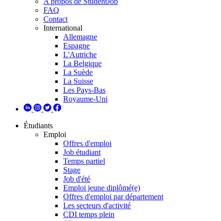
A propos de StudentJob
FAQ
Contact
International
Allemagne
Espagne
L'Autriche
La Belgique
La Suède
La Suisse
Les Pays-Bas
Royaume-Uni
Étudiants
Emploi
Offres d'emploi
Job étudiant
Temps partiel
Stage
Job d'été
Emploi jeune diplômé(e)
Offres d'emploi par département
Les secteurs d'activité
CDI temps plein