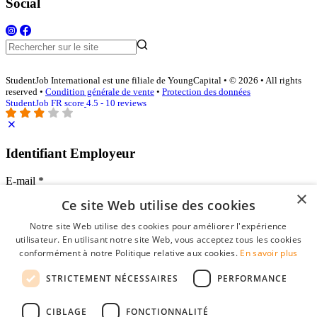
Social
StudentJob International est une filiale de YoungCapital • © 2026 • All rights
reserved •
Condition générale de vente
•
Protection des données
StudentJob FR score
4.5 - 10 reviews
Identifiant Employeur
E-mail
*
×
Ce site Web utilise des cookies
Mot de passe
Notre site Web utilise des cookies pour améliorer l'expérience
se souvenir de moi
utilisateur. En utilisant notre site Web, vous acceptez tous les cookies
mot de passe oublié?
conformément à notre Politique relative aux cookies.
En savoir plus
Connexion
STRICTEMENT NÉCESSAIRES
PERFORMANCE
Profil Employeur gratuit
CIBLAGE
FONCTIONNALITÉ