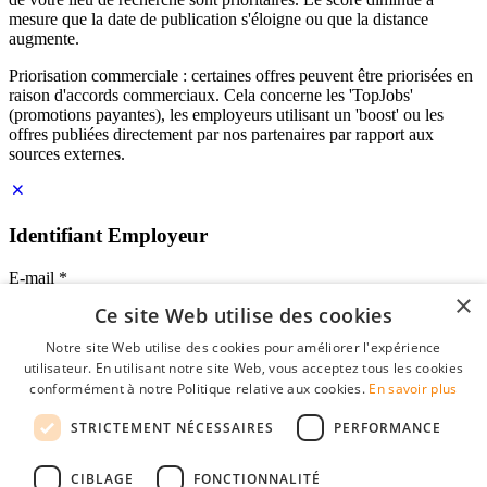
mesure que la date de publication s'éloigne ou que la distance
augmente.
Priorisation commerciale : certaines offres peuvent être priorisées en
raison d'accords commerciaux. Cela concerne les 'TopJobs'
(promotions payantes), les employeurs utilisant un 'boost' ou les
offres publiées directement par nos partenaires par rapport aux
sources externes.
Identifiant Employeur
E-mail
*
×
Ce site Web utilise des cookies
Mot de passe
Notre site Web utilise des cookies pour améliorer l'expérience
se souvenir de moi
utilisateur. En utilisant notre site Web, vous acceptez tous les cookies
mot de passe oublié?
conformément à notre Politique relative aux cookies.
En savoir plus
Connexion
STRICTEMENT NÉCESSAIRES
PERFORMANCE
Profil Employeur gratuit
CIBLAGE
FONCTIONNALITÉ