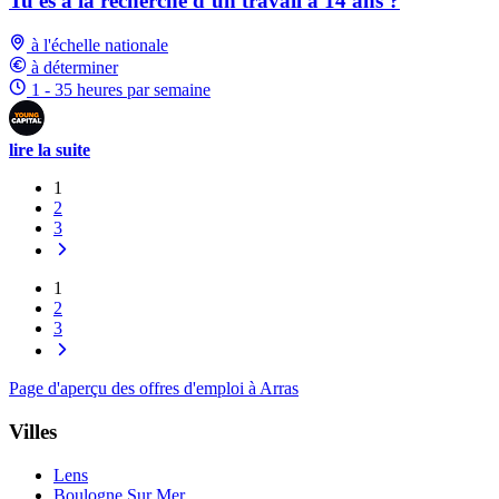
Tu es à la recherche d’un travail à 14 ans ?
à l'échelle nationale
à déterminer
1 - 35 heures par semaine
lire la suite
1
2
3
1
2
3
Page d'aperçu des offres d'emploi à Arras
Villes
Lens
Boulogne Sur Mer