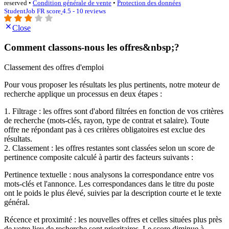
reserved •
Condition générale de vente
•
Protection des données
StudentJob FR score
4.5 - 10 reviews
Close
Comment classons-nous les offres&nbsp;?
Classement des offres d'emploi
Pour vous proposer les résultats les plus pertinents, notre moteur de
recherche applique un processus en deux étapes :
1. Filtrage : les offres sont d'abord filtrées en fonction de vos critères
de recherche (mots-clés, rayon, type de contrat et salaire). Toute
offre ne répondant pas à ces critères obligatoires est exclue des
résultats.
2. Classement : les offres restantes sont classées selon un score de
pertinence composite calculé à partir des facteurs suivants :
Pertinence textuelle : nous analysons la correspondance entre vos
mots-clés et l'annonce. Les correspondances dans le titre du poste
ont le poids le plus élevé, suivies par la description courte et le texte
général.
Récence et proximité : les nouvelles offres et celles situées plus près
de votre lieu de recherche sont prioritaires. Le score diminue à