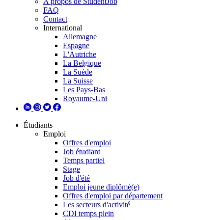
A propos de StudentJob
FAQ
Contact
International
Allemagne
Espagne
L'Autriche
La Belgique
La Suède
La Suisse
Les Pays-Bas
Royaume-Uni
Étudiants
Emploi
Offres d'emploi
Job étudiant
Temps partiel
Stage
Job d'été
Emploi jeune diplômé(e)
Offres d'emploi par département
Les secteurs d'activité
CDI temps plein