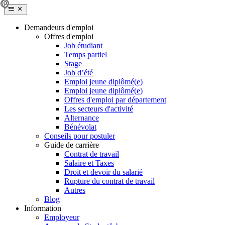
Demandeurs d'emploi
Offres d'emploi
Job étudiant
Temps partiel
Stage
Job d’été
Emploi jeune diplômé(e)
Emploi jeune diplômé(e)
Offres d'emploi par département
Les secteurs d'activité
Alternance
Bénévolat
Conseils pour postuler
Guide de carrière
Contrat de travail
Salaire et Taxes
Droit et devoir du salarié
Rupture du contrat de travail
Autres
Blog
Information
Employeur