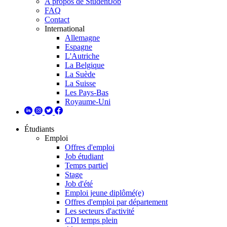
A propos de StudentJob
FAQ
Contact
International
Allemagne
Espagne
L'Autriche
La Belgique
La Suède
La Suisse
Les Pays-Bas
Royaume-Uni
Étudiants
Emploi
Offres d'emploi
Job étudiant
Temps partiel
Stage
Job d'été
Emploi jeune diplômé(e)
Offres d'emploi par département
Les secteurs d'activité
CDI temps plein