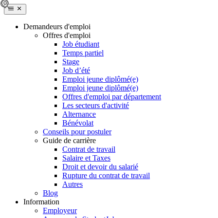
Demandeurs d'emploi
Offres d'emploi
Job étudiant
Temps partiel
Stage
Job d’été
Emploi jeune diplômé(e)
Emploi jeune diplômé(e)
Offres d'emploi par département
Les secteurs d'activité
Alternance
Bénévolat
Conseils pour postuler
Guide de carrière
Contrat de travail
Salaire et Taxes
Droit et devoir du salarié
Rupture du contrat de travail
Autres
Blog
Information
Employeur