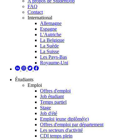
A propos de StudentJob
FAQ
Contact
International
Allemagne
Espagne
L'Autriche
La Belgique
La Suède
La Suisse
Les Pays-Bas
Royaume-Uni
Étudiants
Emploi
Offres d'emploi
Job étudiant
Temps partiel
Stage
Job d'été
Emploi jeune diplômé(e)
Offres d'emploi par département
Les secteurs d'activité
CDI temps plein