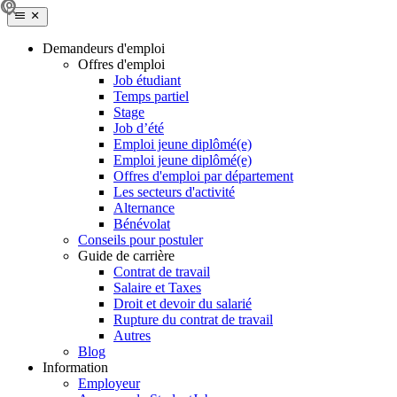
Demandeurs d'emploi
Offres d'emploi
Job étudiant
Temps partiel
Stage
Job d’été
Emploi jeune diplômé(e)
Emploi jeune diplômé(e)
Offres d'emploi par département
Les secteurs d'activité
Alternance
Bénévolat
Conseils pour postuler
Guide de carrière
Contrat de travail
Salaire et Taxes
Droit et devoir du salarié
Rupture du contrat de travail
Autres
Blog
Information
Employeur