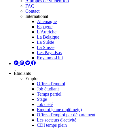
A propos de StudentJob
FAQ
Contact
International
Allemagne
Espagne
L'Autriche
La Belgique
La Suède
La Suisse
Les Pays-Bas
Royaume-Uni
Étudiants
Emploi
Offres d'emploi
Job étudiant
Temps partiel
Stage
Job d'été
Emploi jeune diplômé(e)
Offres d'emploi par département
Les secteurs d'activité
CDI temps plein