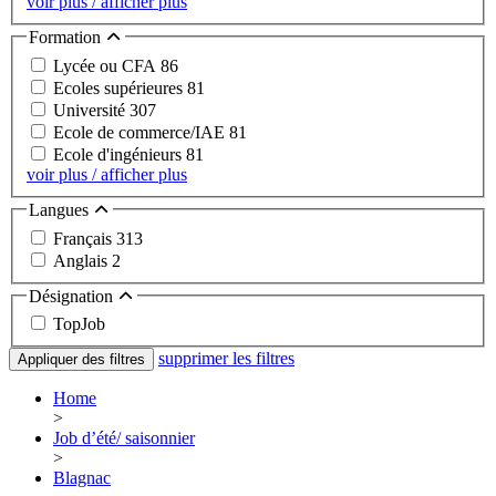
voir plus / afficher plus
Formation
Lycée ou CFA
86
Ecoles supérieures
81
Université
307
Ecole de commerce/IAE
81
Ecole d'ingénieurs
81
voir plus / afficher plus
Langues
Français
313
Anglais
2
Désignation
TopJob
supprimer les filtres
Appliquer des filtres
Home
>
Job d’été/ saisonnier
>
Blagnac