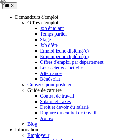
Demandeurs d'emploi
Offres d'emploi
Job étudiant
Temps partiel
Stage
Job d’été
Emploi jeune diplômé(e)
Emploi jeune diplômé(e)
Offres d'emploi par département
Les secteurs d'activité
Alternance
Bénévolat
Conseils pour postuler
Guide de carrière
Contrat de travail
Salaire et Taxes
Droit et devoir du salarié
Rupture du contrat de travail
Autres
Blog
Information
Employeur