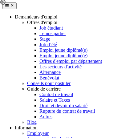
Demandeurs d'emploi
Offres d'emploi
Job étudiant
Temps partiel
Stage
Job d’été
Emploi jeune diplômé(e)
Emploi jeune diplômé(e)
Offres d'emploi par département
Les secteurs d'activité
Alternance
Bénévolat
Conseils pour postuler
Guide de carrière
Contrat de travail
Salaire et Taxes
Droit et devoir du salarié
Rupture du contrat de travail
Autres
Blog
Information
Employeur