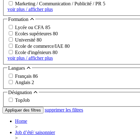
Marketing / Communication / Publicité / PR
5
voir plus / afficher plus
Formation
Lycée ou CFA
85
Ecoles supérieures
80
Université
80
Ecole de commerce/IAE
80
Ecole d'ingénieurs
80
voir plus / afficher plus
Langues
Français
86
Anglais
2
Désignation
TopJob
supprimer les filtres
Appliquer des filtres
Home
>
Job d’été/ saisonnier
>