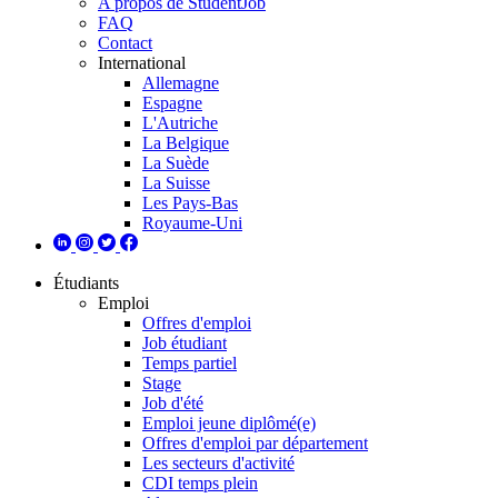
A propos de StudentJob
FAQ
Contact
International
Allemagne
Espagne
L'Autriche
La Belgique
La Suède
La Suisse
Les Pays-Bas
Royaume-Uni
Étudiants
Emploi
Offres d'emploi
Job étudiant
Temps partiel
Stage
Job d'été
Emploi jeune diplômé(e)
Offres d'emploi par département
Les secteurs d'activité
CDI temps plein