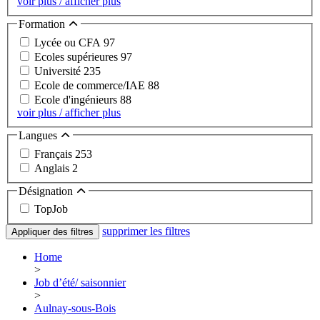
voir plus / afficher plus
Formation
Lycée ou CFA
97
Ecoles supérieures
97
Université
235
Ecole de commerce/IAE
88
Ecole d'ingénieurs
88
voir plus / afficher plus
Langues
Français
253
Anglais
2
Désignation
TopJob
supprimer les filtres
Appliquer des filtres
Home
>
Job d’été/ saisonnier
>
Aulnay-sous-Bois