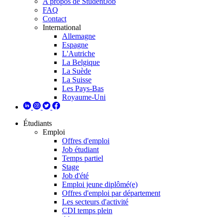
A propos de StudentJob
FAQ
Contact
International
Allemagne
Espagne
L'Autriche
La Belgique
La Suède
La Suisse
Les Pays-Bas
Royaume-Uni
Étudiants
Emploi
Offres d'emploi
Job étudiant
Temps partiel
Stage
Job d'été
Emploi jeune diplômé(e)
Offres d'emploi par département
Les secteurs d'activité
CDI temps plein