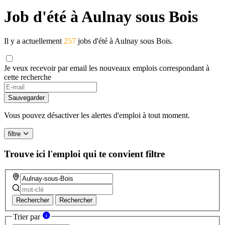
Job d'été à Aulnay sous Bois
Il y a actuellement
257
jobs d'été à Aulnay sous Bois.
Je veux recevoir par email les nouveaux emplois correspondant à
cette recherche
If
you
Sauvegarder
are
a
Vous pouvez désactiver les alertes d'emploi à tout moment.
human,
ignore
filtre
this
field
Trouve ici l'emploi qui te convient
filtre
Rechercher
Rechercher
Trier par