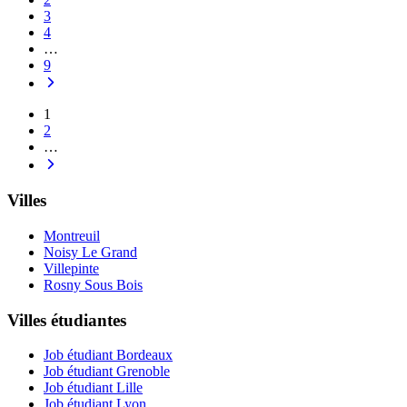
3
4
…
9
1
2
…
Villes
Montreuil
Noisy Le Grand
Villepinte
Rosny Sous Bois
Villes étudiantes
Job étudiant Bordeaux
Job étudiant Grenoble
Job étudiant Lille
Job étudiant Lyon