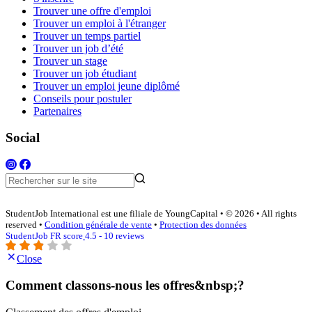
Trouver une offre d'emploi
Trouver un emploi à l'étranger
Trouver un temps partiel
Trouver un job d’été
Trouver un stage
Trouver un job étudiant
Trouver un emploi jeune diplômé
Conseils pour postuler
Partenaires
Social
StudentJob International est une filiale de YoungCapital • © 2026 • All rights
reserved •
Condition générale de vente
•
Protection des données
StudentJob FR score
4.5 - 10 reviews
Close
Comment classons-nous les offres&nbsp;?