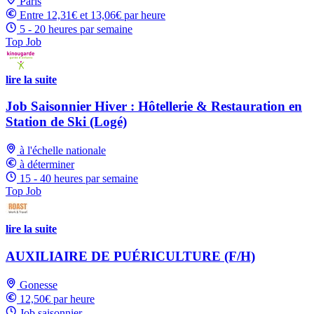
Paris
Entre 12,31€ et 13,06€ par heure
5 - 20 heures par semaine
Top Job
lire la suite
Job Saisonnier Hiver : Hôtellerie & Restauration en
Station de Ski (Logé)
à l'échelle nationale
à déterminer
15 - 40 heures par semaine
Top Job
lire la suite
AUXILIAIRE DE PUÉRICULTURE (F/H)
Gonesse
12,50€ par heure
Job saisonnier