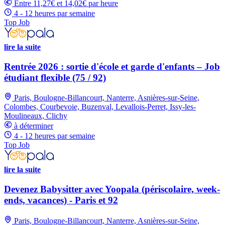
Entre 11,27€ et 14,02€ par heure
4 - 12 heures par semaine
Top Job
lire la suite
Rentrée 2026 : sortie d'école et garde d'enfants – Job
étudiant flexible (75 / 92)
Paris, Boulogne-Billancourt, Nanterre, Asnières-sur-Seine,
Colombes, Courbevoie, Buzenval, Levallois-Perret, Issy-les-
Moulineaux, Clichy
à déterminer
4 - 12 heures par semaine
Top Job
lire la suite
Devenez Babysitter avec Yoopala (périscolaire, week-
ends, vacances) - Paris et 92
Paris, Boulogne-Billancourt, Nanterre, Asnières-sur-Seine,