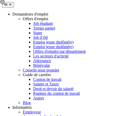
Demandeurs d'emploi
Offres d'emploi
Job étudiant
Temps partiel
Stage
Job d’été
Emploi jeune diplômé(e)
Emploi jeune diplômé(e)
Offres d'emploi par département
Les secteurs d'activité
Alternance
Bénévolat
Conseils pour postuler
Guide de carrière
Contrat de travail
Salaire et Taxes
Droit et devoir du salarié
Rupture du contrat de travail
Autres
Blog
Information
Employeur