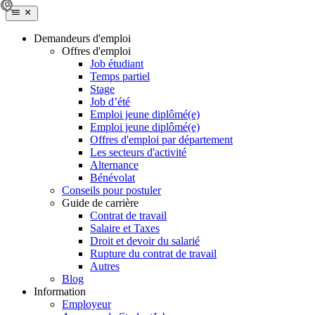
Demandeurs d'emploi
Offres d'emploi
Job étudiant
Temps partiel
Stage
Job d’été
Emploi jeune diplômé(e)
Emploi jeune diplômé(e)
Offres d'emploi par département
Les secteurs d'activité
Alternance
Bénévolat
Conseils pour postuler
Guide de carrière
Contrat de travail
Salaire et Taxes
Droit et devoir du salarié
Rupture du contrat de travail
Autres
Blog
Information
Employeur