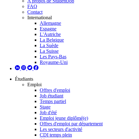
A propos de StudentJob
FAQ
Contact
International
Allemagne
Espagne
L'Autriche
La Belgique
La Suède
La Suisse
Les Pays-Bas
Royaume-Uni
Étudiants
Emploi
Offres d'emploi
Job étudiant
Temps partiel
Stage
Job d'été
Emploi jeune diplômé(e)
Offres d'emploi par département
Les secteurs d'activité
CDI temps plein