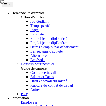
Demandeurs d'emploi
Offres d'emploi
Job étudiant
Temps partiel
Stage
Job d’été
Emploi jeune diplômé(e)
Emploi jeune diplômé(e)
Offres d'emploi par département
Les secteurs d'activité
Alternance
Bénévolat
Conseils pour postuler
Guide de carrière
Contrat de travail
Salaire et Taxes
Droit et devoir du salarié
Rupture du contrat de travail
Autres
Blog
Information
Employeur