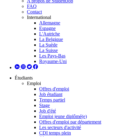
A propos de StudentJob
FAQ
Contact
International
Allemagne
Espagne
L'Autriche
La Belgique
La Suède
La Suisse
Les Pays-Bas
Royaume-Uni
Étudiants
Emploi
Offres d'emploi
Job étudiant
Temps partiel
Stage
Job d'été
Emploi jeune diplômé(e)
Offres d'emploi par département
Les secteurs d'activité
CDI temps plein