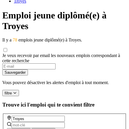
Troyes
Emploi jeune diplômé(e) à
Troyes
Il y a
78
emplois jeune diplômé(e) à Troyes.
Je veux recevoir par email les nouveaux emplois correspondant à
cette recherche
If
you
Sauvegarder
are
a
Vous pouvez désactiver les alertes d'emploi à tout moment.
human,
ignore
filtre
this
field
Trouve ici l'emploi qui te convient
filtre