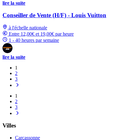
lire la suite
Conseiller de Vente (H/F) - Louis Vuitton
à l'échelle nationale
Entre 12,00€ et 19,00€ par heure
1 - 40 heures par semaine
lire la suite
1
2
3
1
2
3
Villes
Carcassonne