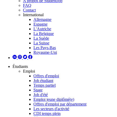
A propos de StudentJob
FAQ
Contact
International
Allemagne
Espagne
L'Autriche
La Belgique
La Suède
La Suisse
Les Pays-Bas
Royaume-Uni
Étudiants
Emploi
Offres d'emploi
Job étudiant
Temps partiel
Stage
Job d'été
Emploi jeune diplômé(e)
Offres d'emploi par département
Les secteurs d'activité
CDI temps plein