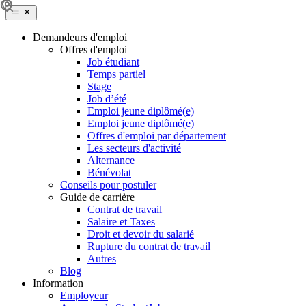
Demandeurs d'emploi
Offres d'emploi
Job étudiant
Temps partiel
Stage
Job d’été
Emploi jeune diplômé(e)
Emploi jeune diplômé(e)
Offres d'emploi par département
Les secteurs d'activité
Alternance
Bénévolat
Conseils pour postuler
Guide de carrière
Contrat de travail
Salaire et Taxes
Droit et devoir du salarié
Rupture du contrat de travail
Autres
Blog
Information
Employeur