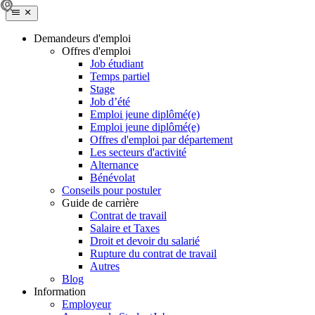
Demandeurs d'emploi
Offres d'emploi
Job étudiant
Temps partiel
Stage
Job d’été
Emploi jeune diplômé(e)
Emploi jeune diplômé(e)
Offres d'emploi par département
Les secteurs d'activité
Alternance
Bénévolat
Conseils pour postuler
Guide de carrière
Contrat de travail
Salaire et Taxes
Droit et devoir du salarié
Rupture du contrat de travail
Autres
Blog
Information
Employeur