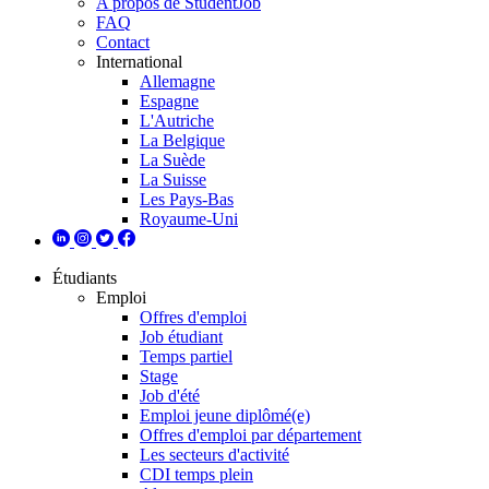
A propos de StudentJob
FAQ
Contact
International
Allemagne
Espagne
L'Autriche
La Belgique
La Suède
La Suisse
Les Pays-Bas
Royaume-Uni
Étudiants
Emploi
Offres d'emploi
Job étudiant
Temps partiel
Stage
Job d'été
Emploi jeune diplômé(e)
Offres d'emploi par département
Les secteurs d'activité
CDI temps plein