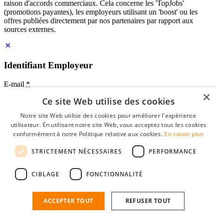
raison d'accords commerciaux. Cela concerne les 'TopJobs'
(promotions payantes), les employeurs utilisant un 'boost' ou les
offres publiées directement par nos partenaires par rapport aux
sources externes.
Identifiant Employeur
E-mail
*
×
Ce site Web utilise des cookies
Mot de passe
Notre site Web utilise des cookies pour améliorer l'expérience
se souvenir de moi
utilisateur. En utilisant notre site Web, vous acceptez tous les cookies
mot de passe oublié?
conformément à notre Politique relative aux cookies.
En savoir plus
Connexion
STRICTEMENT NÉCESSAIRES
PERFORMANCE
Profil Employeur gratuit
CIBLAGE
FONCTIONNALITÉ
Vous pouvez vous connecter sur StudentJob si vous avez créé un
compte en tant qu'employeur. Trouver le bon candidat pour vous
n'est plus qu'à quelques clics.
ACCEPTER TOUT
REFUSER TOUT
Vous n'avez pas de compte en tant qu'employeur?