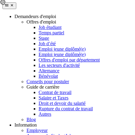
Demandeurs d'emploi
Offres d'emploi
Job étudiant
Temps partiel
Stage
Job d’été
Emploi jeune diplômé(e)
Emploi jeune diplômé(e)
Offres d'emploi par département
Les secteurs d'activité
Alternance
Bénévolat
Conseils pour postuler
Guide de carrière
Contrat de travail
Salaire et Taxes
Droit et devoir du salarié
Rupture du contrat de travail
Autres
Blog
Information
Employeur