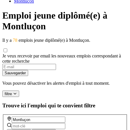
Montluçon
Emploi jeune diplômé(e) à
Montluçon
Il y a
78
emplois jeune diplômé(e) à Montluçon.
Je veux recevoir par email les nouveaux emplois correspondant à
cette recherche
If
you
Sauvegarder
are
a
Vous pouvez désactiver les alertes d'emploi à tout moment.
human,
ignore
filtre
this
field
Trouve ici l'emploi qui te convient
filtre