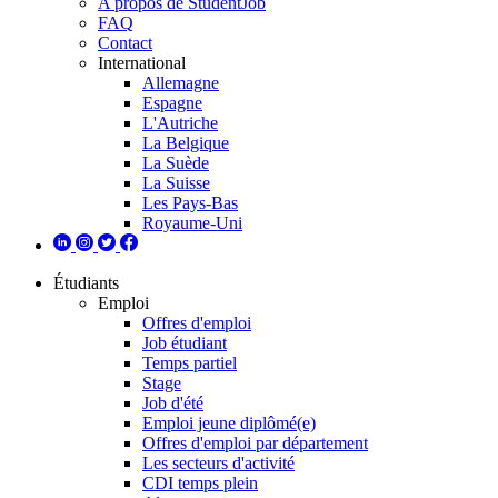
A propos de StudentJob
FAQ
Contact
International
Allemagne
Espagne
L'Autriche
La Belgique
La Suède
La Suisse
Les Pays-Bas
Royaume-Uni
Étudiants
Emploi
Offres d'emploi
Job étudiant
Temps partiel
Stage
Job d'été
Emploi jeune diplômé(e)
Offres d'emploi par département
Les secteurs d'activité
CDI temps plein