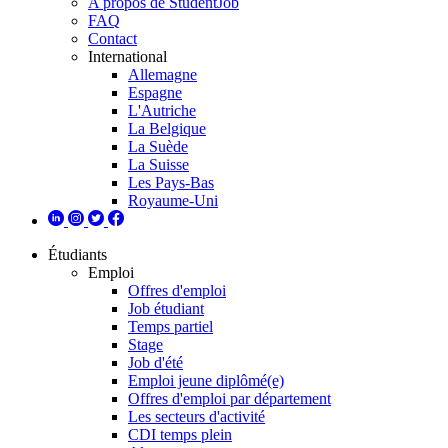
A propos de StudentJob
FAQ
Contact
International
Allemagne
Espagne
L'Autriche
La Belgique
La Suède
La Suisse
Les Pays-Bas
Royaume-Uni
Étudiants
Emploi
Offres d'emploi
Job étudiant
Temps partiel
Stage
Job d'été
Emploi jeune diplômé(e)
Offres d'emploi par département
Les secteurs d'activité
CDI temps plein