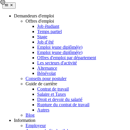
Demandeurs d'emploi
Offres d'emploi
Job étudiant
Temps partiel
Stage
Job d’été
Emploi jeune diplômé(e)
Emploi jeune diplômé(e)
Offres d'emploi par département
Les secteurs d'activité
Alternance
Bénévolat
Conseils pour postuler
Guide de carrière
Contrat de travail
Salaire et Taxes
Droit et devoir du salarié
Rupture du contrat de travail
Autres
Blog
Information
Employeur