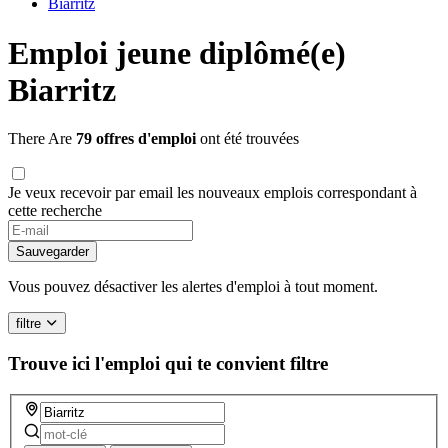
Biarritz
Emploi jeune diplômé(e)
Biarritz
There Are
79 offres d'emploi
ont été trouvées
Je veux recevoir par email les nouveaux emplois correspondant à
cette recherche
If
you
Sauvegarder
are
a
Vous pouvez désactiver les alertes d'emploi à tout moment.
human,
ignore
filtre
this
field
Trouve ici l'emploi qui te convient
filtre