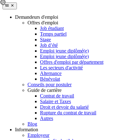
Demandeurs d'emploi
Offres d'emploi
Job étudiant
Temps partiel
Stage
Job d’été
Emploi jeune diplômé(e)
Emploi jeune diplômé(e)
Offres d'emploi par département
Les secteurs d'activité
Alternance
Bénévolat
Conseils pour postuler
Guide de carrière
Contrat de travail
Salaire et Taxes
Droit et devoir du salarié
Rupture du contrat de travail
Autres
Blog
Information
Employeur