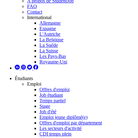
A propos de StudentJob
FAQ
Contact
International
Allemagne
Espagne
L'Autriche
La Belgique
La Suède
La Suisse
Les Pays-Bas
Royaume-Uni
Étudiants
Emploi
Offres d'emploi
Job étudiant
Temps partiel
Stage
Job d'été
Emploi jeune diplômé(e)
Offres d'emploi par département
Les secteurs d'activité
CDI temps plein