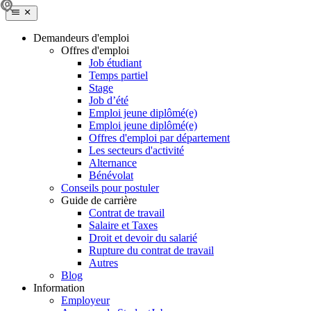
Demandeurs d'emploi
Offres d'emploi
Job étudiant
Temps partiel
Stage
Job d’été
Emploi jeune diplômé(e)
Emploi jeune diplômé(e)
Offres d'emploi par département
Les secteurs d'activité
Alternance
Bénévolat
Conseils pour postuler
Guide de carrière
Contrat de travail
Salaire et Taxes
Droit et devoir du salarié
Rupture du contrat de travail
Autres
Blog
Information
Employeur