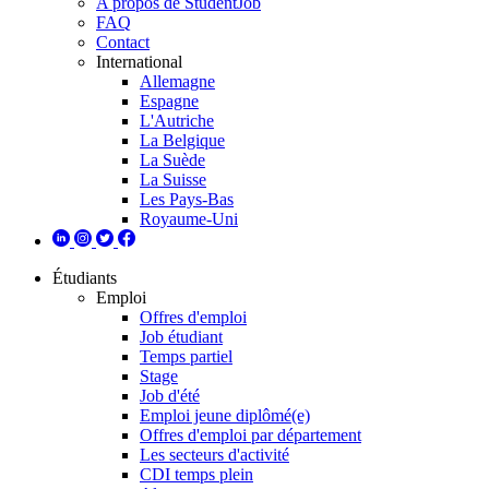
A propos de StudentJob
FAQ
Contact
International
Allemagne
Espagne
L'Autriche
La Belgique
La Suède
La Suisse
Les Pays-Bas
Royaume-Uni
Étudiants
Emploi
Offres d'emploi
Job étudiant
Temps partiel
Stage
Job d'été
Emploi jeune diplômé(e)
Offres d'emploi par département
Les secteurs d'activité
CDI temps plein