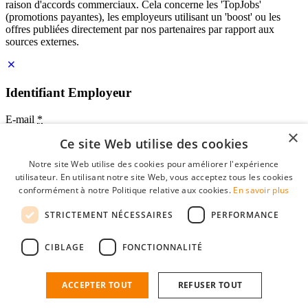
raison d'accords commerciaux. Cela concerne les 'TopJobs'
(promotions payantes), les employeurs utilisant un 'boost' ou les
offres publiées directement par nos partenaires par rapport aux
sources externes.
Identifiant Employeur
E-mail
*
×
Ce site Web utilise des cookies
Mot de passe
Notre site Web utilise des cookies pour améliorer l'expérience
se souvenir de moi
utilisateur. En utilisant notre site Web, vous acceptez tous les cookies
mot de passe oublié?
conformément à notre Politique relative aux cookies.
En savoir plus
Connexion
STRICTEMENT NÉCESSAIRES
PERFORMANCE
Profil Employeur gratuit
CIBLAGE
FONCTIONNALITÉ
Vous pouvez vous connecter sur StudentJob si vous avez créé un
compte en tant qu'employeur. Trouver le bon candidat pour vous
n'est plus qu'à quelques clics.
ACCEPTER TOUT
REFUSER TOUT
Vous n'avez pas de compte en tant qu'employeur?