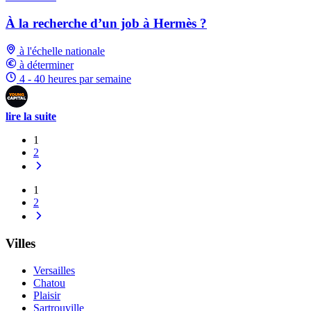
À la recherche d’un job à Hermès ?
à l'échelle nationale
à déterminer
4 - 40 heures par semaine
lire la suite
1
2
1
2
Villes
Versailles
Chatou
Plaisir
Sartrouville