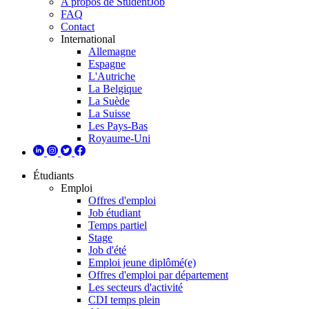
A propos de StudentJob
FAQ
Contact
International
Allemagne
Espagne
L'Autriche
La Belgique
La Suède
La Suisse
Les Pays-Bas
Royaume-Uni
Étudiants
Emploi
Offres d'emploi
Job étudiant
Temps partiel
Stage
Job d'été
Emploi jeune diplômé(e)
Offres d'emploi par département
Les secteurs d'activité
CDI temps plein