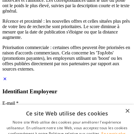
mots-clés et l'annonce. Les correspondances dans le titre du poste
ont le poids le plus élevé, suivies par la description courte et le texte
général.
Récence et proximité : les nouvelles offres et celles situées plus près
de votre lieu de recherche sont prioritaires. Le score diminue à
mesure que la date de publication s'éloigne ou que la distance
augmente.
Priorisation commerciale : certaines offres peuvent être priorisées en
raison d'accords commerciaux. Cela concerne les 'TopJobs'
(promotions payantes), les employeurs utilisant un 'boost' ou les
offres publiées directement par nos partenaires par rapport aux
sources externes.
Identifiant Employeur
E-mail
*
×
Ce site Web utilise des cookies
Mot de passe
Notre site Web utilise des cookies pour améliorer l'expérience
se souvenir de moi
utilisateur. En utilisant notre site Web, vous acceptez tous les cookies
mot de passe oublié?
conformément à notre Politique relative aux cookies.
En savoir plus