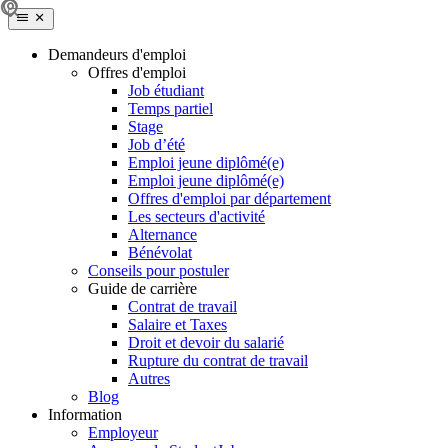
Demandeurs d'emploi
Offres d'emploi
Job étudiant
Temps partiel
Stage
Job d’été
Emploi jeune diplômé(e)
Emploi jeune diplômé(e)
Offres d'emploi par département
Les secteurs d'activité
Alternance
Bénévolat
Conseils pour postuler
Guide de carrière
Contrat de travail
Salaire et Taxes
Droit et devoir du salarié
Rupture du contrat de travail
Autres
Blog
Information
Employeur