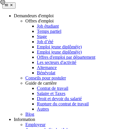
Demandeurs d'emploi
Offres d'emploi
Job étudiant
Temps partiel
Stage
Job d’été
Emploi jeune diplômé(e)
Emploi jeune diplômé(e)
Offres d'emploi par département
Les secteurs d'activité
Alternance
Bénévolat
Conseils pour postuler
Guide de carrière
Contrat de travail
Salaire et Taxes
Droit et devoir du salarié
Rupture du contrat de travail
Autres
Blog
Information
Employeur