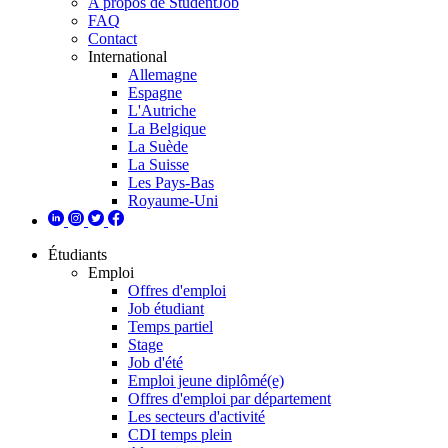
A propos de StudentJob
FAQ
Contact
International
Allemagne
Espagne
L'Autriche
La Belgique
La Suède
La Suisse
Les Pays-Bas
Royaume-Uni
Étudiants
Emploi
Offres d'emploi
Job étudiant
Temps partiel
Stage
Job d'été
Emploi jeune diplômé(e)
Offres d'emploi par département
Les secteurs d'activité
CDI temps plein