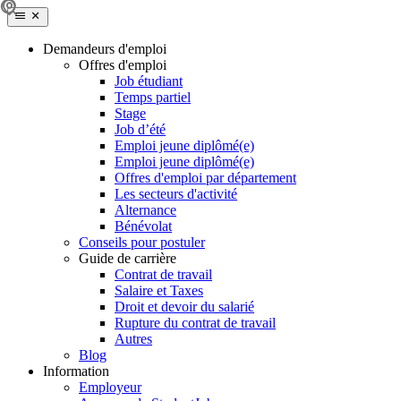
Demandeurs d'emploi
Offres d'emploi
Job étudiant
Temps partiel
Stage
Job d’été
Emploi jeune diplômé(e)
Emploi jeune diplômé(e)
Offres d'emploi par département
Les secteurs d'activité
Alternance
Bénévolat
Conseils pour postuler
Guide de carrière
Contrat de travail
Salaire et Taxes
Droit et devoir du salarié
Rupture du contrat de travail
Autres
Blog
Information
Employeur