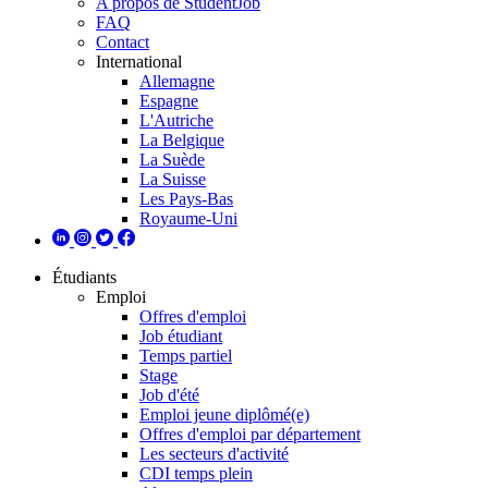
A propos de StudentJob
FAQ
Contact
International
Allemagne
Espagne
L'Autriche
La Belgique
La Suède
La Suisse
Les Pays-Bas
Royaume-Uni
Étudiants
Emploi
Offres d'emploi
Job étudiant
Temps partiel
Stage
Job d'été
Emploi jeune diplômé(e)
Offres d'emploi par département
Les secteurs d'activité
CDI temps plein