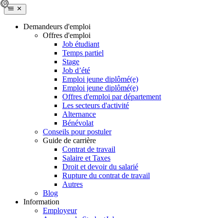
Demandeurs d'emploi
Offres d'emploi
Job étudiant
Temps partiel
Stage
Job d’été
Emploi jeune diplômé(e)
Emploi jeune diplômé(e)
Offres d'emploi par département
Les secteurs d'activité
Alternance
Bénévolat
Conseils pour postuler
Guide de carrière
Contrat de travail
Salaire et Taxes
Droit et devoir du salarié
Rupture du contrat de travail
Autres
Blog
Information
Employeur