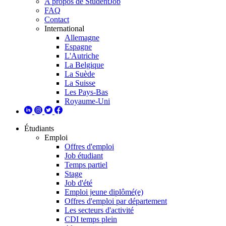
A propos de StudentJob
FAQ
Contact
International
Allemagne
Espagne
L'Autriche
La Belgique
La Suède
La Suisse
Les Pays-Bas
Royaume-Uni
Étudiants
Emploi
Offres d'emploi
Job étudiant
Temps partiel
Stage
Job d'été
Emploi jeune diplômé(e)
Offres d'emploi par département
Les secteurs d'activité
CDI temps plein