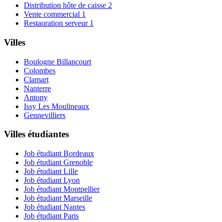
Distribution hôte de caisse
2
Vente commercial
1
Restauration serveur
1
Villes
Boulogne Billancourt
Colombes
Clamart
Nanterre
Antony
Issy Les Moulineaux
Gennevilliers
Villes étudiantes
Job étudiant Bordeaux
Job étudiant Grenoble
Job étudiant Lille
Job étudiant Lyon
Job étudiant Montpellier
Job étudiant Marseille
Job étudiant Nantes
Job étudiant Paris