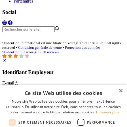
Partenaires
Social
StudentJob International est une filiale de YoungCapital • © 2026 • All rights
reserved •
Condition générale de vente
•
Protection des données
StudentJob FR score
4.5 - 10 reviews
Identifiant Employeur
E-mail
*
×
Ce site Web utilise des cookies
Mot de passe
Notre site Web utilise des cookies pour améliorer l'expérience
se souvenir de moi
utilisateur. En utilisant notre site Web, vous acceptez tous les cookies
mot de passe oublié?
conformément à notre Politique relative aux cookies.
En savoir plus
Connexion
STRICTEMENT NÉCESSAIRES
PERFORMANCE