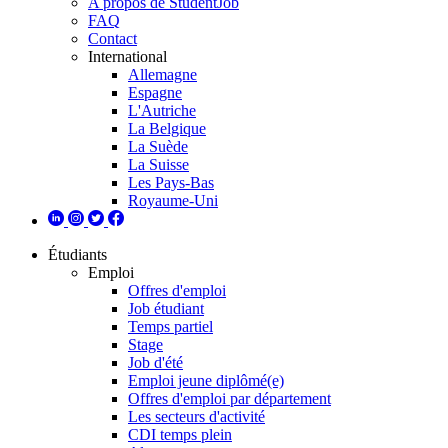
A propos de StudentJob
FAQ
Contact
International
Allemagne
Espagne
L'Autriche
La Belgique
La Suède
La Suisse
Les Pays-Bas
Royaume-Uni
Étudiants
Emploi
Offres d'emploi
Job étudiant
Temps partiel
Stage
Job d'été
Emploi jeune diplômé(e)
Offres d'emploi par département
Les secteurs d'activité
CDI temps plein