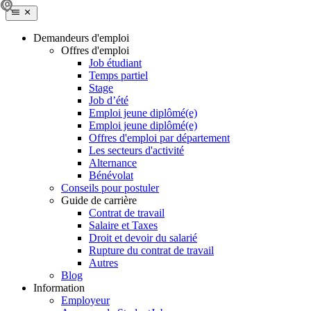
Demandeurs d'emploi
Offres d'emploi
Job étudiant
Temps partiel
Stage
Job d’été
Emploi jeune diplômé(e)
Emploi jeune diplômé(e)
Offres d'emploi par département
Les secteurs d'activité
Alternance
Bénévolat
Conseils pour postuler
Guide de carrière
Contrat de travail
Salaire et Taxes
Droit et devoir du salarié
Rupture du contrat de travail
Autres
Blog
Information
Employeur