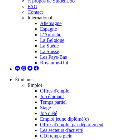
A propos de StudentJob
FAQ
Contact
International
Allemagne
Espagne
L'Autriche
La Belgique
La Suède
La Suisse
Les Pays-Bas
Royaume-Uni
Étudiants
Emploi
Offres d'emploi
Job étudiant
Temps partiel
Stage
Job d'été
Emploi jeune diplômé(e)
Offres d'emploi par département
Les secteurs d'activité
CDI temps plein