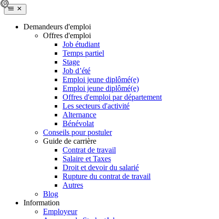
Demandeurs d'emploi
Offres d'emploi
Job étudiant
Temps partiel
Stage
Job d’été
Emploi jeune diplômé(e)
Emploi jeune diplômé(e)
Offres d'emploi par département
Les secteurs d'activité
Alternance
Bénévolat
Conseils pour postuler
Guide de carrière
Contrat de travail
Salaire et Taxes
Droit et devoir du salarié
Rupture du contrat de travail
Autres
Blog
Information
Employeur