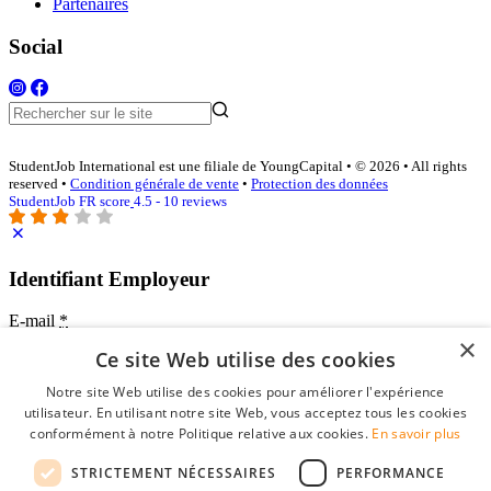
Partenaires
Social
StudentJob International est une filiale de YoungCapital • © 2026 • All rights
reserved •
Condition générale de vente
•
Protection des données
StudentJob FR score
4.5 - 10 reviews
Identifiant Employeur
E-mail
*
×
Ce site Web utilise des cookies
Mot de passe
Notre site Web utilise des cookies pour améliorer l'expérience
se souvenir de moi
utilisateur. En utilisant notre site Web, vous acceptez tous les cookies
mot de passe oublié?
conformément à notre Politique relative aux cookies.
En savoir plus
Connexion
STRICTEMENT NÉCESSAIRES
PERFORMANCE