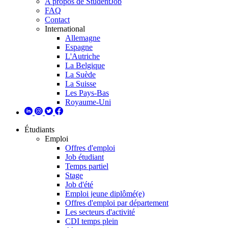
A propos de StudentJob
FAQ
Contact
International
Allemagne
Espagne
L'Autriche
La Belgique
La Suède
La Suisse
Les Pays-Bas
Royaume-Uni
Étudiants
Emploi
Offres d'emploi
Job étudiant
Temps partiel
Stage
Job d'été
Emploi jeune diplômé(e)
Offres d'emploi par département
Les secteurs d'activité
CDI temps plein