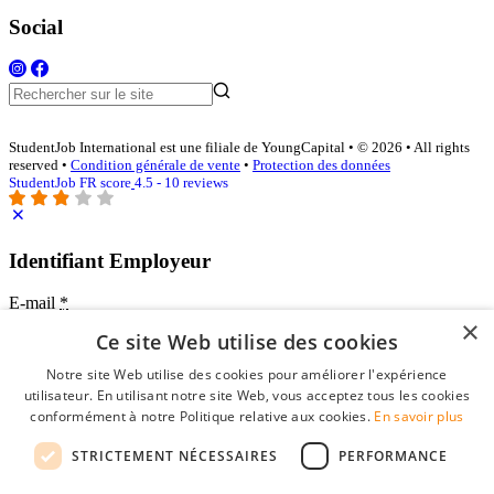
Social
StudentJob International est une filiale de YoungCapital • © 2026 • All rights
reserved •
Condition générale de vente
•
Protection des données
StudentJob FR score
4.5 - 10 reviews
Identifiant Employeur
E-mail
*
×
Ce site Web utilise des cookies
Mot de passe
Notre site Web utilise des cookies pour améliorer l'expérience
se souvenir de moi
utilisateur. En utilisant notre site Web, vous acceptez tous les cookies
mot de passe oublié?
conformément à notre Politique relative aux cookies.
En savoir plus
Connexion
STRICTEMENT NÉCESSAIRES
PERFORMANCE
Profil Employeur gratuit