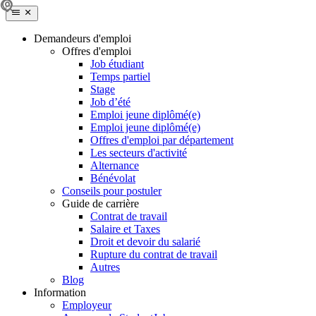
Demandeurs d'emploi
Offres d'emploi
Job étudiant
Temps partiel
Stage
Job d’été
Emploi jeune diplômé(e)
Emploi jeune diplômé(e)
Offres d'emploi par département
Les secteurs d'activité
Alternance
Bénévolat
Conseils pour postuler
Guide de carrière
Contrat de travail
Salaire et Taxes
Droit et devoir du salarié
Rupture du contrat de travail
Autres
Blog
Information
Employeur