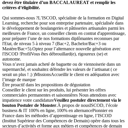
devez être titulaire d’un BACCALAUREAT et remplir les
critères d’éligibilité.
Qui sommes-nous ?L’ISCOD, spécialiste de la formation en Digital
Learning, recherche pour son entreprise partenaire, spécialisée dans
le développement de boulangeries et pâtisseries artisanales parmi les
meilleures de France, un conseiller clients en contrat d'apprentissage,
pour préparer l’une de nos formations diplômantes reconnues par
l'Etat, de niveau 5 à niveau 7 (Bac+2, Bachelor/Bac+3 ou
Mastère/Bac+5).Optez pour l’alternance nouvelle génération avec
l'ISCOD !ProfilVous êtes débrouillard(e), rigoureux (se) et
autonome.
Vous n’avez jamais acheté de baguette ou de viennoiserie dans un
supermarché, et souhaitez défendre les valeurs de l’artisanat ( ce
serait un plus ! ;) )MissionsAccueillir le client en adéquation avec
l’image de marque
Être proactif dans les propositions de dégustation
Conseiller le client sur les produits, lui présenter les offres
commerciales permanentes et saisonnières Nous attendons avec
impatience votre candidature
Veuillez postuler directement via le
bouton Postuler de Monster
.À propos de nousISCOD, l’école
business & IT 100% en ligne, 100% en alternancePionnier en
France dans les méthodes d’apprentissage en ligne, l’ISCOD
(Institut Supérieur des Compétences de Demain) opère dans tous les
secteurs d’activités et forme aux métiers et compétences de demain