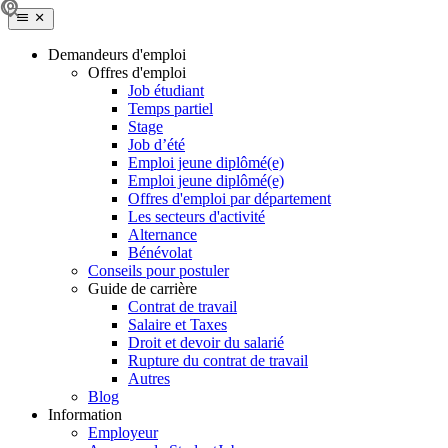
Demandeurs d'emploi
Offres d'emploi
Job étudiant
Temps partiel
Stage
Job d’été
Emploi jeune diplômé(e)
Emploi jeune diplômé(e)
Offres d'emploi par département
Les secteurs d'activité
Alternance
Bénévolat
Conseils pour postuler
Guide de carrière
Contrat de travail
Salaire et Taxes
Droit et devoir du salarié
Rupture du contrat de travail
Autres
Blog
Information
Employeur