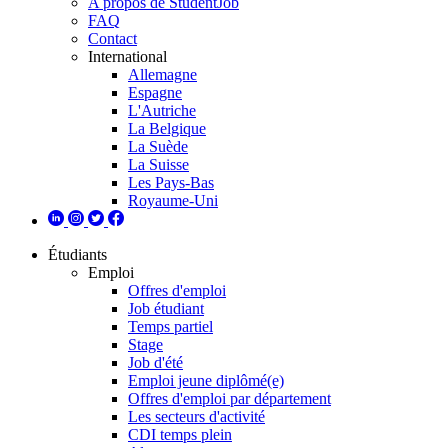
A propos de StudentJob
FAQ
Contact
International
Allemagne
Espagne
L'Autriche
La Belgique
La Suède
La Suisse
Les Pays-Bas
Royaume-Uni
Étudiants
Emploi
Offres d'emploi
Job étudiant
Temps partiel
Stage
Job d'été
Emploi jeune diplômé(e)
Offres d'emploi par département
Les secteurs d'activité
CDI temps plein