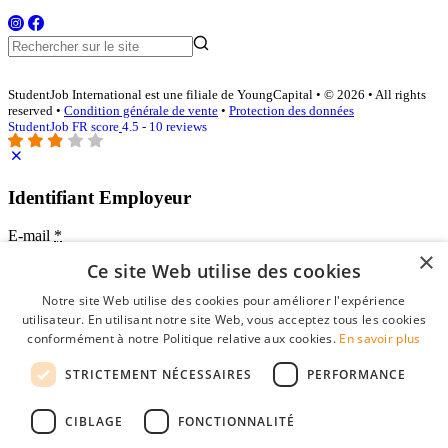
StudentJob International est une filiale de YoungCapital • © 2026 • All rights
reserved •
Condition générale de vente
•
Protection des données
StudentJob FR score
4.5 - 10 reviews
Identifiant Employeur
E-mail
*
×
Ce site Web utilise des cookies
Mot de passe
Notre site Web utilise des cookies pour améliorer l'expérience
se souvenir de moi
utilisateur. En utilisant notre site Web, vous acceptez tous les cookies
mot de passe oublié?
conformément à notre Politique relative aux cookies.
En savoir plus
Connexion
STRICTEMENT NÉCESSAIRES
PERFORMANCE
Profil Employeur gratuit
CIBLAGE
FONCTIONNALITÉ
Vous pouvez vous connecter sur StudentJob si vous avez créé un