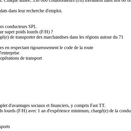
. Chaque année, 330 000 collaborateurs (f/h) travaillent dans nos 60 00
ats dans leur recherche d'emploi.
urs conducteurs SPL
r super poids lourds (F/H) ?
argé(e) de transporter des marchandises dans les régions autour du 71
es en respectant rigoureusement le code de la route
'entreprise
opérations de transport
let d'avantages sociaux et financiers, y compris Fast TT.
ds lourds (F/H) avec 1 an d'expérience minimum, chargé(e) de la condu
sports