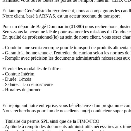
Randstad vous ouvre toutes les portes de l'emploi : intérim, CDD, CDI
En tant que Généraliste du recrutement, nous accompagnons les candid
Notre client, basé à ARNAS, est un acteur reconnu du transport
Pour un départ de Bagé Dommartin (01380) nous recherchons plusie
Serez-vous la personne idéale pour assumer les missions du Conducteu
En qualité de professionnel(le) au sein de notre client, vous serez ch
- Conduire une semi-remorque pour le transport de produits alimentair
- Garantir la bonne tenue et l'entretien du camion selon les normes de l
- Remplir avec précision les documents administratifs nécessaires aux 
Et voici les modalités de l'offre :
- Contrat: Intérim
- Durée: 1/mois
- Salaire: 11.65 euros/heure
- Horaires de journée
En rejoignant notre entreprise, vous bénéficierez d'un programme comp
Nous recherchons pour l'un de nos clients un(e) conducteur super poi
- Titulaire du permis SPL ainsi que de la FIMO/FCO
- Aptitude à remplir des documents administratifs nécessaires aux tran