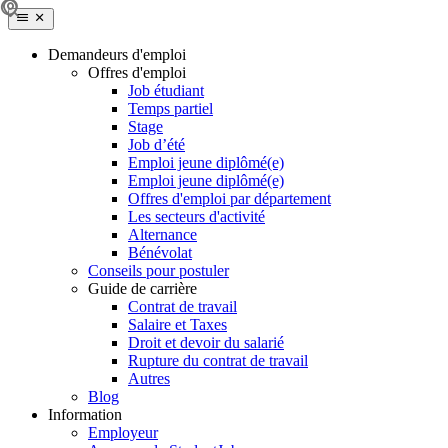
Demandeurs d'emploi
Offres d'emploi
Job étudiant
Temps partiel
Stage
Job d’été
Emploi jeune diplômé(e)
Emploi jeune diplômé(e)
Offres d'emploi par département
Les secteurs d'activité
Alternance
Bénévolat
Conseils pour postuler
Guide de carrière
Contrat de travail
Salaire et Taxes
Droit et devoir du salarié
Rupture du contrat de travail
Autres
Blog
Information
Employeur