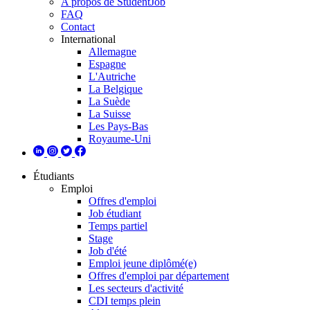
A propos de StudentJob
FAQ
Contact
International
Allemagne
Espagne
L'Autriche
La Belgique
La Suède
La Suisse
Les Pays-Bas
Royaume-Uni
Étudiants
Emploi
Offres d'emploi
Job étudiant
Temps partiel
Stage
Job d'été
Emploi jeune diplômé(e)
Offres d'emploi par département
Les secteurs d'activité
CDI temps plein