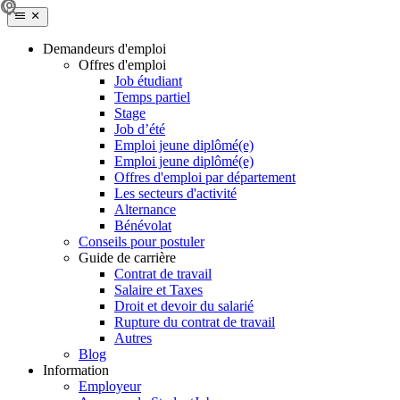
Demandeurs d'emploi
Offres d'emploi
Job étudiant
Temps partiel
Stage
Job d’été
Emploi jeune diplômé(e)
Emploi jeune diplômé(e)
Offres d'emploi par département
Les secteurs d'activité
Alternance
Bénévolat
Conseils pour postuler
Guide de carrière
Contrat de travail
Salaire et Taxes
Droit et devoir du salarié
Rupture du contrat de travail
Autres
Blog
Information
Employeur