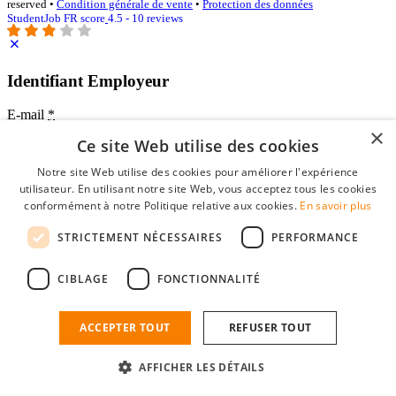
reserved •
Condition générale de vente
•
Protection des données
StudentJob FR score
4.5 - 10 reviews
Identifiant Employeur
E-mail
*
×
Ce site Web utilise des cookies
Mot de passe
Notre site Web utilise des cookies pour améliorer l'expérience
se souvenir de moi
utilisateur. En utilisant notre site Web, vous acceptez tous les cookies
mot de passe oublié?
conformément à notre Politique relative aux cookies.
En savoir plus
Connexion
STRICTEMENT NÉCESSAIRES
PERFORMANCE
Profil Employeur gratuit
CIBLAGE
FONCTIONNALITÉ
Vous pouvez vous connecter sur StudentJob si vous avez créé un
compte en tant qu'employeur. Trouver le bon candidat pour vous
n'est plus qu'à quelques clics.
ACCEPTER TOUT
REFUSER TOUT
Vous n'avez pas de compte en tant qu'employeur?
AFFICHER LES DÉTAILS
inscrivez-vous gratuitement