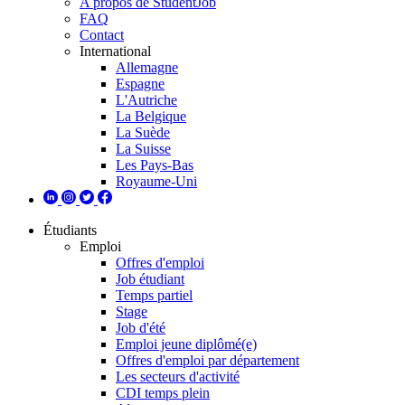
A propos de StudentJob
FAQ
Contact
International
Allemagne
Espagne
L'Autriche
La Belgique
La Suède
La Suisse
Les Pays-Bas
Royaume-Uni
Étudiants
Emploi
Offres d'emploi
Job étudiant
Temps partiel
Stage
Job d'été
Emploi jeune diplômé(e)
Offres d'emploi par département
Les secteurs d'activité
CDI temps plein