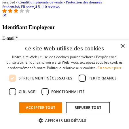
reserved •
Condition générale de vente
•
Protection des données
StudentJob FR score
4.5 - 10 reviews
Identifiant Employeur
E-mail
*
×
Ce site Web utilise des cookies
Mot de passe
Notre site Web utilise des cookies pour améliorer l'expérience
se souvenir de moi
utilisateur. En utilisant notre site Web, vous acceptez tous les cookies
mot de passe oublié?
conformément à notre Politique relative aux cookies.
En savoir plus
Connexion
STRICTEMENT NÉCESSAIRES
PERFORMANCE
Profil Employeur gratuit
CIBLAGE
FONCTIONNALITÉ
Vous pouvez vous connecter sur StudentJob si vous avez créé un
compte en tant qu'employeur. Trouver le bon candidat pour vous
n'est plus qu'à quelques clics.
ACCEPTER TOUT
REFUSER TOUT
Vous n'avez pas de compte en tant qu'employeur?
AFFICHER LES DÉTAILS
inscrivez-vous gratuitement