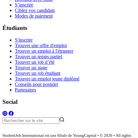
S’inscrire
Ciblez vos candidats
Modes de paiement
Étudiants
S'inscrire
Trouver une offre d'emploi
Trouver un emploi à l'étranger
Trouver un temps partiel
Trouver un job d’été
Trouver un stage
Trouver un job étudiant
Trouver un emploi jeune diplômé
Conseils pour postuler
Partenaires
Social
StudentJob International est une filiale de YoungCapital • © 2026 • All rights