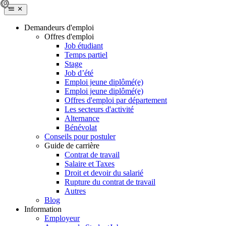
Demandeurs d'emploi
Offres d'emploi
Job étudiant
Temps partiel
Stage
Job d’été
Emploi jeune diplômé(e)
Emploi jeune diplômé(e)
Offres d'emploi par département
Les secteurs d'activité
Alternance
Bénévolat
Conseils pour postuler
Guide de carrière
Contrat de travail
Salaire et Taxes
Droit et devoir du salarié
Rupture du contrat de travail
Autres
Blog
Information
Employeur