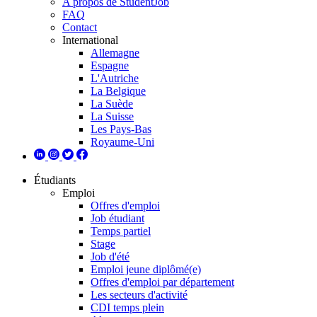
A propos de StudentJob
FAQ
Contact
International
Allemagne
Espagne
L'Autriche
La Belgique
La Suède
La Suisse
Les Pays-Bas
Royaume-Uni
Étudiants
Emploi
Offres d'emploi
Job étudiant
Temps partiel
Stage
Job d'été
Emploi jeune diplômé(e)
Offres d'emploi par département
Les secteurs d'activité
CDI temps plein