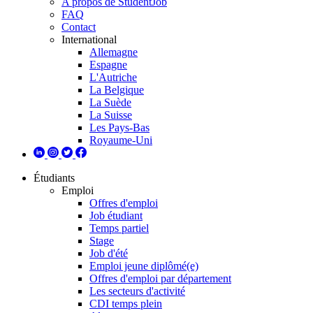
A propos de StudentJob
FAQ
Contact
International
Allemagne
Espagne
L'Autriche
La Belgique
La Suède
La Suisse
Les Pays-Bas
Royaume-Uni
Étudiants
Emploi
Offres d'emploi
Job étudiant
Temps partiel
Stage
Job d'été
Emploi jeune diplômé(e)
Offres d'emploi par département
Les secteurs d'activité
CDI temps plein