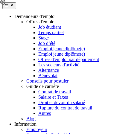
Demandeurs d'emploi
Offres d'emploi
Job étudiant
Temps partiel
Stage
Job d’été
Emploi jeune diplômé(e)
Emploi jeune diplômé(e)
Offres d'emploi par département
Les secteurs d'activité
Alternance
Bénévolat
Conseils pour postuler
Guide de carrière
Contrat de travail
Salaire et Taxes
Droit et devoir du salarié
Rupture du contrat de travail
Autres
Blog
Information
Employeur