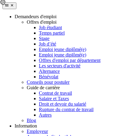
Demandeurs d'emploi
Offres d'emploi
Job étudiant
Temps partiel
Stage
Job d’été
Emploi jeune diplômé(e)
Emploi jeune diplômé(e)
Offres d'emploi par département
Les secteurs d'activité
Alternance
Bénévolat
Conseils pour postuler
Guide de carrière
Contrat de travail
Salaire et Taxes
Droit et devoir du salarié
Rupture du contrat de travail
Autres
Blog
Information
Employeur