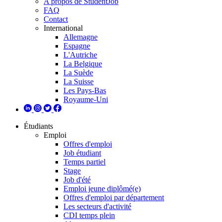
A propos de StudentJob
FAQ
Contact
International
Allemagne
Espagne
L'Autriche
La Belgique
La Suède
La Suisse
Les Pays-Bas
Royaume-Uni
Étudiants
Emploi
Offres d'emploi
Job étudiant
Temps partiel
Stage
Job d'été
Emploi jeune diplômé(e)
Offres d'emploi par département
Les secteurs d'activité
CDI temps plein