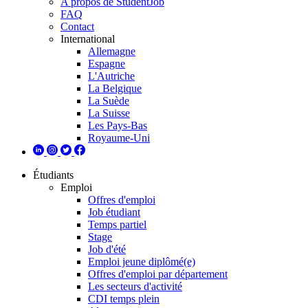
A propos de StudentJob
FAQ
Contact
International
Allemagne
Espagne
L'Autriche
La Belgique
La Suède
La Suisse
Les Pays-Bas
Royaume-Uni
Étudiants
Emploi
Offres d'emploi
Job étudiant
Temps partiel
Stage
Job d'été
Emploi jeune diplômé(e)
Offres d'emploi par département
Les secteurs d'activité
CDI temps plein