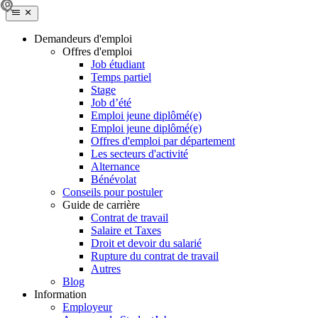
Demandeurs d'emploi
Offres d'emploi
Job étudiant
Temps partiel
Stage
Job d’été
Emploi jeune diplômé(e)
Emploi jeune diplômé(e)
Offres d'emploi par département
Les secteurs d'activité
Alternance
Bénévolat
Conseils pour postuler
Guide de carrière
Contrat de travail
Salaire et Taxes
Droit et devoir du salarié
Rupture du contrat de travail
Autres
Blog
Information
Employeur