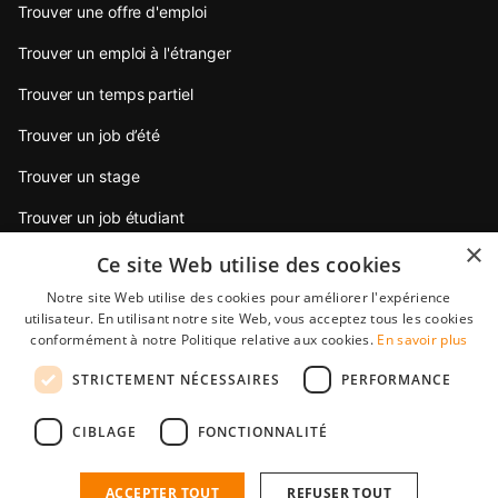
Trouver une offre d'emploi
Trouver un emploi à l'étranger
Trouver un temps partiel
Trouver un job d’été
Trouver un stage
Trouver un job étudiant
×
Trouver un emploi jeune diplômé
Ce site Web utilise des cookies
Notre site Web utilise des cookies pour améliorer l'expérience
Conseils pour postuler
utilisateur. En utilisant notre site Web, vous acceptez tous les cookies
conformément à notre Politique relative aux cookies.
En savoir plus
Partenaires
STRICTEMENT NÉCESSAIRES
PERFORMANCE
StudentJob International est une filiale de YoungCapital • ©
CIBLAGE
FONCTIONNALITÉ
2026 • All rights reserved •
Condition générale de vente
•
Protection des données
StudentJob FR score
4.5 - 10 reviews
ACCEPTER TOUT
REFUSER TOUT