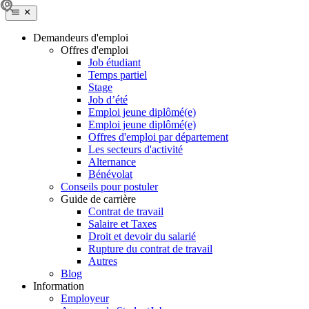
Demandeurs d'emploi
Offres d'emploi
Job étudiant
Temps partiel
Stage
Job d’été
Emploi jeune diplômé(e)
Emploi jeune diplômé(e)
Offres d'emploi par département
Les secteurs d'activité
Alternance
Bénévolat
Conseils pour postuler
Guide de carrière
Contrat de travail
Salaire et Taxes
Droit et devoir du salarié
Rupture du contrat de travail
Autres
Blog
Information
Employeur