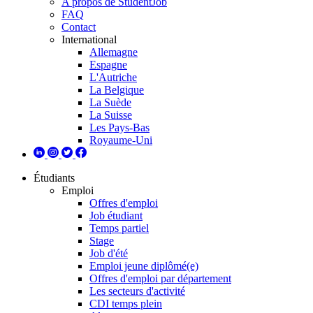
A propos de StudentJob
FAQ
Contact
International
Allemagne
Espagne
L'Autriche
La Belgique
La Suède
La Suisse
Les Pays-Bas
Royaume-Uni
Étudiants
Emploi
Offres d'emploi
Job étudiant
Temps partiel
Stage
Job d'été
Emploi jeune diplômé(e)
Offres d'emploi par département
Les secteurs d'activité
CDI temps plein