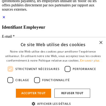
(promotions payantes), les employeurs utilisant un 'boost' ou les
offres publiées directement par nos partenaires par rapport aux
sources externes.
Identifiant Employeur
E-mail
*
×
Ce site Web utilise des cookies
Mot de passe
Notre site Web utilise des cookies pour améliorer l'expérience
se souvenir de moi
utilisateur. En utilisant notre site Web, vous acceptez tous les cookies
mot de passe oublié?
conformément à notre Politique relative aux cookies.
En savoir plus
Connexion
STRICTEMENT NÉCESSAIRES
PERFORMANCE
Profil Employeur gratuit
CIBLAGE
FONCTIONNALITÉ
Vous pouvez vous connecter sur StudentJob si vous avez créé un
compte en tant qu'employeur. Trouver le bon candidat pour vous
n'est plus qu'à quelques clics.
ACCEPTER TOUT
REFUSER TOUT
Vous n'avez pas de compte en tant qu'employeur?
AFFICHER LES DÉTAILS