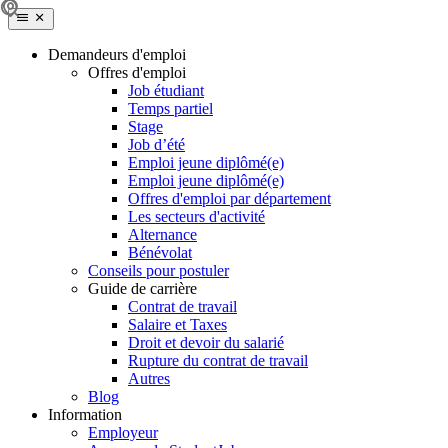
Demandeurs d'emploi
Offres d'emploi
Job étudiant
Temps partiel
Stage
Job d’été
Emploi jeune diplômé(e)
Emploi jeune diplômé(e)
Offres d'emploi par département
Les secteurs d'activité
Alternance
Bénévolat
Conseils pour postuler
Guide de carrière
Contrat de travail
Salaire et Taxes
Droit et devoir du salarié
Rupture du contrat de travail
Autres
Blog
Information
Employeur