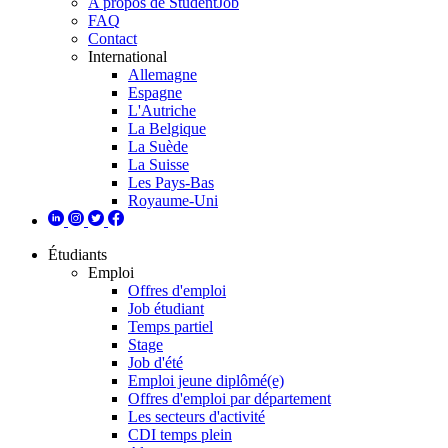
A propos de StudentJob
FAQ
Contact
International
Allemagne
Espagne
L'Autriche
La Belgique
La Suède
La Suisse
Les Pays-Bas
Royaume-Uni
Étudiants
Emploi
Offres d'emploi
Job étudiant
Temps partiel
Stage
Job d'été
Emploi jeune diplômé(e)
Offres d'emploi par département
Les secteurs d'activité
CDI temps plein