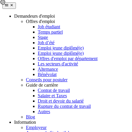
Demandeurs d'emploi
Offres d'emploi
Job étudiant
Temps partiel
Stage
Job d’été
Emploi jeune diplômé(e)
Emploi jeune diplômé(e)
Offres d'emploi par département
Les secteurs d'activité
Alternance
Bénévolat
Conseils pour postuler
Guide de carrière
Contrat de travail
Salaire et Taxes
Droit et devoir du salarié
Rupture du contrat de travail
Autres
Blog
Information
Employeur