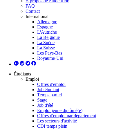
A propos de StudentJob
FAQ
Contact
International
Allemagne
Espagne
L'Autriche
La Belgique
La Suède
La Suisse
Les Pays-Bas
Royaume-Uni
Étudiants
Emploi
Offres d'emploi
Job étudiant
Temps partiel
Stage
Job d'été
Emploi jeune diplômé(e)
Offres d'emploi par département
Les secteurs d'activité
CDI temps plein