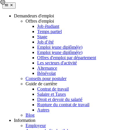
Demandeurs d'emploi
Offres d'emploi
Job étudiant
Temps partiel
Stage
Job d’été
Emploi jeune diplômé(e)
Emploi jeune diplômé(e)
Offres d'emploi par département
Les secteurs d'activité
Alternance
Bénévolat
Conseils pour postuler
Guide de carrière
Contrat de travail
Salaire et Taxes
Droit et devoir du salarié
Rupture du contrat de travail
Autres
Blog
Information
Employeur