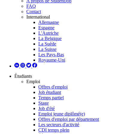
A propos de StudentJob
FAQ
Contact
International
Allemagne
Espagne
L'Autriche
La Belgique
La Suède
La Suisse
Les Pays-Bas
Royaume-Uni
Étudiants
Emploi
Offres d'emploi
Job étudiant
Temps partiel
Stage
Job d'été
Emploi jeune diplômé(e)
Offres d'emploi par département
Les secteurs d'activité
CDI temps plein