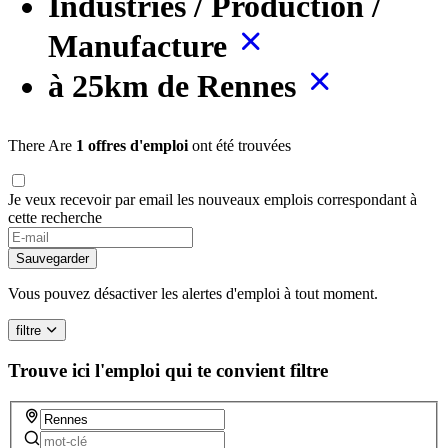
Industries / Production /
Manufacture
à 25km de Rennes
There Are
1 offres d'emploi
ont été trouvées
Je veux recevoir par email les nouveaux emplois correspondant à
cette recherche
If
you
Sauvegarder
are
a
Vous pouvez désactiver les alertes d'emploi à tout moment.
human,
ignore
filtre
this
field
Trouve ici l'emploi qui te convient
filtre