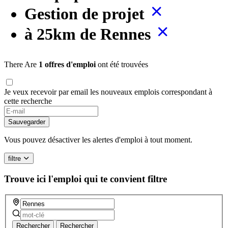
Gestion de projet
à 25km de Rennes
There Are
1 offres d'emploi
ont été trouvées
Je veux recevoir par email les nouveaux emplois correspondant à
cette recherche
If
you
Sauvegarder
are
a
Vous pouvez désactiver les alertes d'emploi à tout moment.
human,
ignore
filtre
this
field
Trouve ici l'emploi qui te convient
filtre
Rechercher
Rechercher