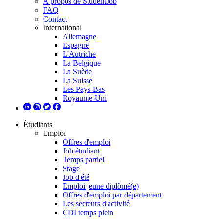
A propos de StudentJob
FAQ
Contact
International
Allemagne
Espagne
L'Autriche
La Belgique
La Suède
La Suisse
Les Pays-Bas
Royaume-Uni
Étudiants
Emploi
Offres d'emploi
Job étudiant
Temps partiel
Stage
Job d'été
Emploi jeune diplômé(e)
Offres d'emploi par département
Les secteurs d'activité
CDI temps plein