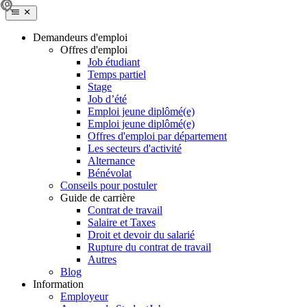
Demandeurs d'emploi
Offres d'emploi
Job étudiant
Temps partiel
Stage
Job d’été
Emploi jeune diplômé(e)
Emploi jeune diplômé(e)
Offres d'emploi par département
Les secteurs d'activité
Alternance
Bénévolat
Conseils pour postuler
Guide de carrière
Contrat de travail
Salaire et Taxes
Droit et devoir du salarié
Rupture du contrat de travail
Autres
Blog
Information
Employeur