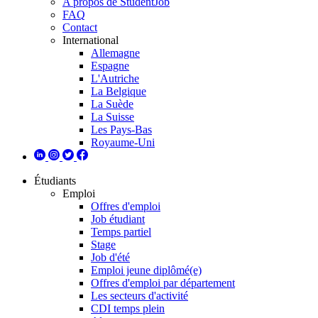
A propos de StudentJob
FAQ
Contact
International
Allemagne
Espagne
L'Autriche
La Belgique
La Suède
La Suisse
Les Pays-Bas
Royaume-Uni
Étudiants
Emploi
Offres d'emploi
Job étudiant
Temps partiel
Stage
Job d'été
Emploi jeune diplômé(e)
Offres d'emploi par département
Les secteurs d'activité
CDI temps plein