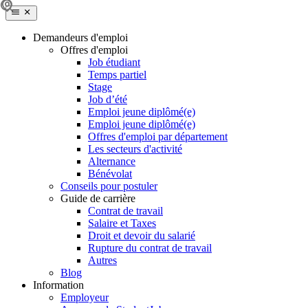
Demandeurs d'emploi
Offres d'emploi
Job étudiant
Temps partiel
Stage
Job d’été
Emploi jeune diplômé(e)
Emploi jeune diplômé(e)
Offres d'emploi par département
Les secteurs d'activité
Alternance
Bénévolat
Conseils pour postuler
Guide de carrière
Contrat de travail
Salaire et Taxes
Droit et devoir du salarié
Rupture du contrat de travail
Autres
Blog
Information
Employeur