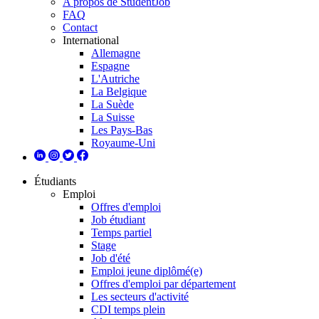
A propos de StudentJob
FAQ
Contact
International
Allemagne
Espagne
L'Autriche
La Belgique
La Suède
La Suisse
Les Pays-Bas
Royaume-Uni
Étudiants
Emploi
Offres d'emploi
Job étudiant
Temps partiel
Stage
Job d'été
Emploi jeune diplômé(e)
Offres d'emploi par département
Les secteurs d'activité
CDI temps plein