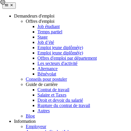
Demandeurs d'emploi
Offres d'emploi
Job étudiant
Temps partiel
Stage
Job d’été
Emploi jeune diplômé(e)
Emploi jeune diplômé(e)
Offres d'emploi par département
Les secteurs d'activité
Alternance
Bénévolat
Conseils pour postuler
Guide de carrière
Contrat de travail
Salaire et Taxes
Droit et devoir du salarié
Rupture du contrat de travail
Autres
Blog
Information
Employeur