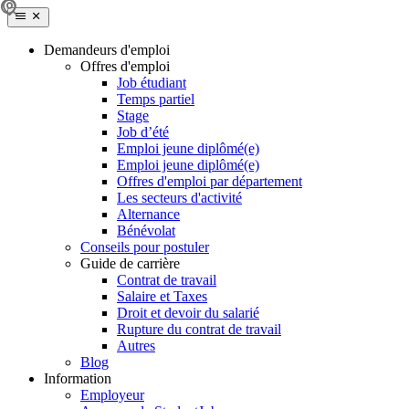
Demandeurs d'emploi
Offres d'emploi
Job étudiant
Temps partiel
Stage
Job d’été
Emploi jeune diplômé(e)
Emploi jeune diplômé(e)
Offres d'emploi par département
Les secteurs d'activité
Alternance
Bénévolat
Conseils pour postuler
Guide de carrière
Contrat de travail
Salaire et Taxes
Droit et devoir du salarié
Rupture du contrat de travail
Autres
Blog
Information
Employeur