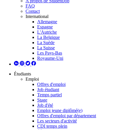
A propos de StudentJob
FAQ
Contact
International
Allemagne
Espagne
L'Autriche
La Belgique
La Suède
La Suisse
Les Pays-Bas
Royaume-Uni
Étudiants
Emploi
Offres d'emploi
Job étudiant
Temps partiel
Stage
Job d'été
Emploi jeune diplômé(e)
Offres d'emploi par département
Les secteurs d'activité
CDI temps plein