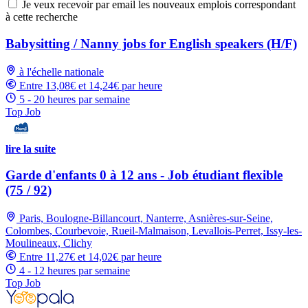
Je veux recevoir par email les nouveaux emplois correspondant
à cette recherche
Babysitting / Nanny jobs for English speakers (H/F)
à l'échelle nationale
Entre 13,08€ et 14,24€ par heure
5 - 20 heures par semaine
Top Job
lire la suite
Garde d'enfants 0 à 12 ans - Job étudiant flexible
(75 / 92)
Paris, Boulogne-Billancourt, Nanterre, Asnières-sur-Seine,
Colombes, Courbevoie, Rueil-Malmaison, Levallois-Perret, Issy-les-
Moulineaux, Clichy
Entre 11,27€ et 14,02€ par heure
4 - 12 heures par semaine
Top Job