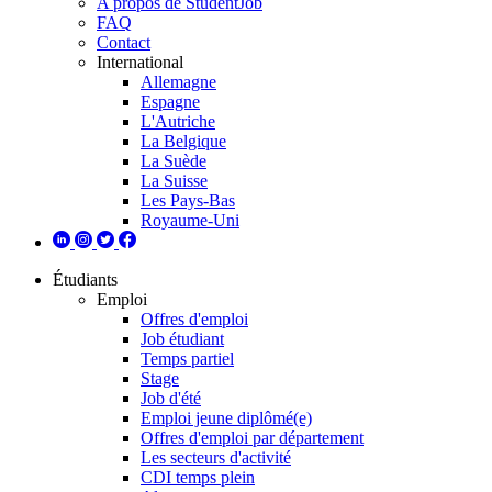
A propos de StudentJob
FAQ
Contact
International
Allemagne
Espagne
L'Autriche
La Belgique
La Suède
La Suisse
Les Pays-Bas
Royaume-Uni
Étudiants
Emploi
Offres d'emploi
Job étudiant
Temps partiel
Stage
Job d'été
Emploi jeune diplômé(e)
Offres d'emploi par département
Les secteurs d'activité
CDI temps plein