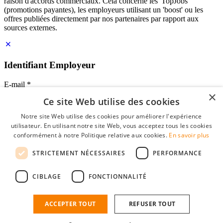
raison d'accords commerciaux. Cela concerne les 'TopJobs'
(promotions payantes), les employeurs utilisant un 'boost' ou les
offres publiées directement par nos partenaires par rapport aux
sources externes.
Identifiant Employeur
E-mail
*
×
Ce site Web utilise des cookies
Mot de passe
Notre site Web utilise des cookies pour améliorer l'expérience
se souvenir de moi
utilisateur. En utilisant notre site Web, vous acceptez tous les cookies
mot de passe oublié?
conformément à notre Politique relative aux cookies.
En savoir plus
Connexion
STRICTEMENT NÉCESSAIRES
PERFORMANCE
Profil Employeur gratuit
CIBLAGE
FONCTIONNALITÉ
Vous pouvez vous connecter sur StudentJob si vous avez créé un
compte en tant qu'employeur. Trouver le bon candidat pour vous
n'est plus qu'à quelques clics.
ACCEPTER TOUT
REFUSER TOUT
Vous n'avez pas de compte en tant qu'employeur?