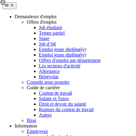
Demandeurs d'emploi
Offres d'emploi
Job étudiant
Temps partiel
Stage
Job d’été
Emploi jeune diplômé(e)
Emploi jeune diplômé(e)
Offres d'emploi par département
Les secteurs d'activité
Alternance
Bénévolat
Conseils pour postuler
Guide de carrière
Contrat de travail
Salaire et Taxes
Droit et devoir du salarié
Rupture du contrat de travail
Autres
Blog
Information
Employeur