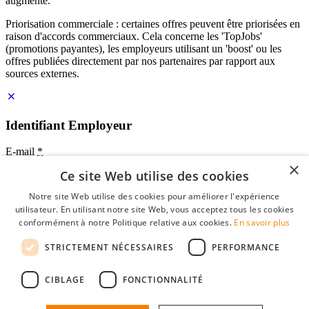
augmente.
Priorisation commerciale : certaines offres peuvent être priorisées en
raison d'accords commerciaux. Cela concerne les 'TopJobs'
(promotions payantes), les employeurs utilisant un 'boost' ou les
offres publiées directement par nos partenaires par rapport aux
sources externes.
Identifiant Employeur
E-mail
*
×
Ce site Web utilise des cookies
Mot de passe
Notre site Web utilise des cookies pour améliorer l'expérience
se souvenir de moi
utilisateur. En utilisant notre site Web, vous acceptez tous les cookies
mot de passe oublié?
conformément à notre Politique relative aux cookies.
En savoir plus
Connexion
STRICTEMENT NÉCESSAIRES
PERFORMANCE
Profil Employeur gratuit
CIBLAGE
FONCTIONNALITÉ
Vous pouvez vous connecter sur StudentJob si vous avez créé un
compte en tant qu'employeur. Trouver le bon candidat pour vous