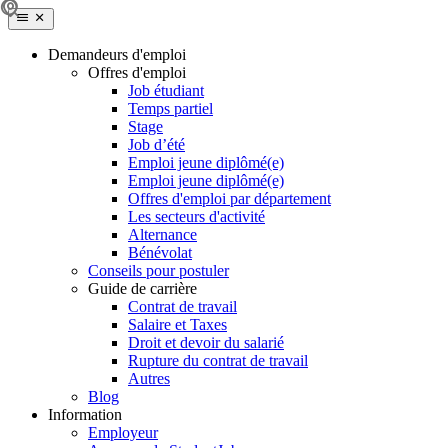
Demandeurs d'emploi
Offres d'emploi
Job étudiant
Temps partiel
Stage
Job d’été
Emploi jeune diplômé(e)
Emploi jeune diplômé(e)
Offres d'emploi par département
Les secteurs d'activité
Alternance
Bénévolat
Conseils pour postuler
Guide de carrière
Contrat de travail
Salaire et Taxes
Droit et devoir du salarié
Rupture du contrat de travail
Autres
Blog
Information
Employeur