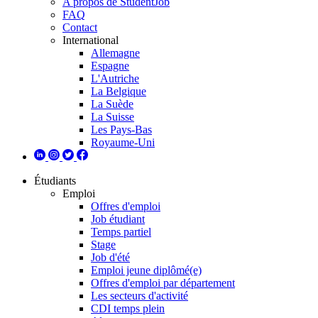
A propos de StudentJob
FAQ
Contact
International
Allemagne
Espagne
L'Autriche
La Belgique
La Suède
La Suisse
Les Pays-Bas
Royaume-Uni
Étudiants
Emploi
Offres d'emploi
Job étudiant
Temps partiel
Stage
Job d'été
Emploi jeune diplômé(e)
Offres d'emploi par département
Les secteurs d'activité
CDI temps plein