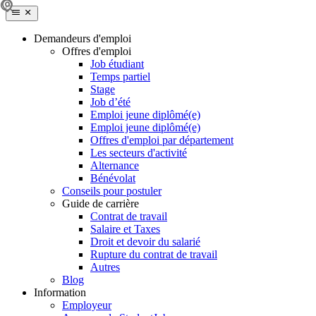
Demandeurs d'emploi
Offres d'emploi
Job étudiant
Temps partiel
Stage
Job d’été
Emploi jeune diplômé(e)
Emploi jeune diplômé(e)
Offres d'emploi par département
Les secteurs d'activité
Alternance
Bénévolat
Conseils pour postuler
Guide de carrière
Contrat de travail
Salaire et Taxes
Droit et devoir du salarié
Rupture du contrat de travail
Autres
Blog
Information
Employeur