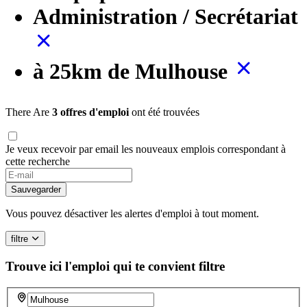
Administration / Secrétariat
à 25km de Mulhouse
There Are
3 offres d'emploi
ont été trouvées
Je veux recevoir par email les nouveaux emplois correspondant à
cette recherche
If
you
Sauvegarder
are
a
Vous pouvez désactiver les alertes d'emploi à tout moment.
human,
ignore
filtre
this
field
Trouve ici l'emploi qui te convient
filtre