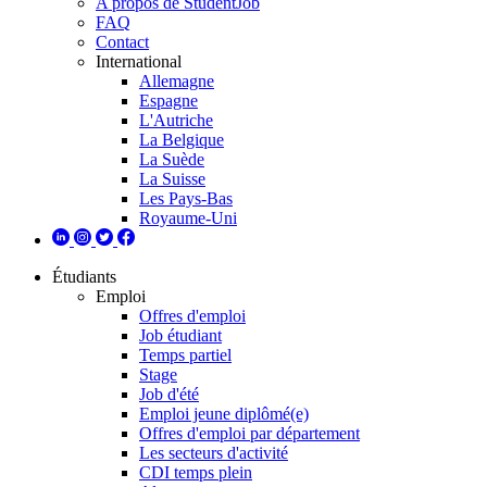
A propos de StudentJob
FAQ
Contact
International
Allemagne
Espagne
L'Autriche
La Belgique
La Suède
La Suisse
Les Pays-Bas
Royaume-Uni
Étudiants
Emploi
Offres d'emploi
Job étudiant
Temps partiel
Stage
Job d'été
Emploi jeune diplômé(e)
Offres d'emploi par département
Les secteurs d'activité
CDI temps plein