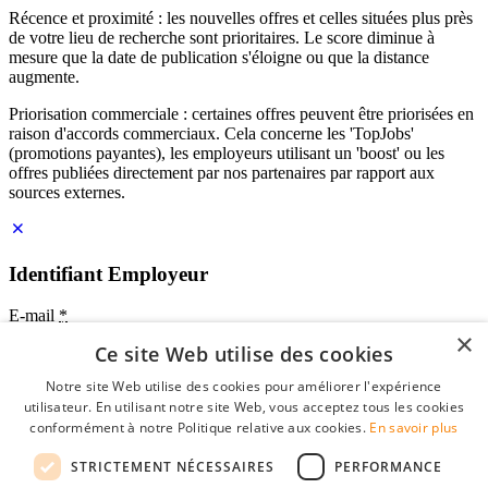
Récence et proximité : les nouvelles offres et celles situées plus près
de votre lieu de recherche sont prioritaires. Le score diminue à
mesure que la date de publication s'éloigne ou que la distance
augmente.
Priorisation commerciale : certaines offres peuvent être priorisées en
raison d'accords commerciaux. Cela concerne les 'TopJobs'
(promotions payantes), les employeurs utilisant un 'boost' ou les
offres publiées directement par nos partenaires par rapport aux
sources externes.
Identifiant Employeur
E-mail
*
×
Ce site Web utilise des cookies
Mot de passe
Notre site Web utilise des cookies pour améliorer l'expérience
se souvenir de moi
utilisateur. En utilisant notre site Web, vous acceptez tous les cookies
mot de passe oublié?
conformément à notre Politique relative aux cookies.
En savoir plus
Connexion
STRICTEMENT NÉCESSAIRES
PERFORMANCE
Profil Employeur gratuit