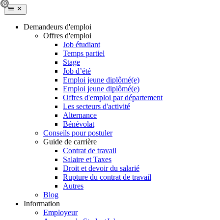
Demandeurs d'emploi
Offres d'emploi
Job étudiant
Temps partiel
Stage
Job d’été
Emploi jeune diplômé(e)
Emploi jeune diplômé(e)
Offres d'emploi par département
Les secteurs d'activité
Alternance
Bénévolat
Conseils pour postuler
Guide de carrière
Contrat de travail
Salaire et Taxes
Droit et devoir du salarié
Rupture du contrat de travail
Autres
Blog
Information
Employeur