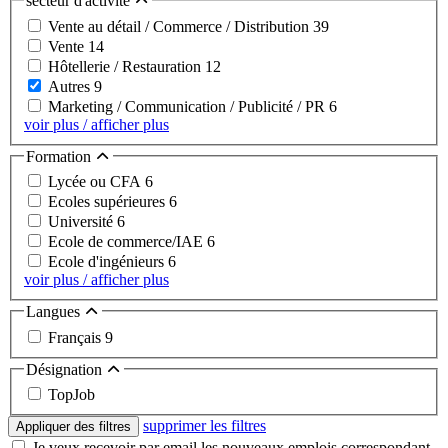
secteur d'activité
Vente au détail / Commerce / Distribution
39
Vente
14
Hôtellerie / Restauration
12
Autres
9
Marketing / Communication / Publicité / PR
6
voir plus / afficher plus
Formation
Lycée ou CFA
6
Ecoles supérieures
6
Université
6
Ecole de commerce/IAE
6
Ecole d'ingénieurs
6
voir plus / afficher plus
Langues
Français
9
Désignation
TopJob
supprimer les filtres
Appliquer des filtres
Je veux recevoir par email les nouveaux emplois correspondant