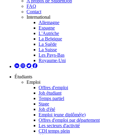
A propos de StudentJob
FAQ
Contact
International
Allemagne
Espagne
L'Autriche
La Belgique
La Suède
La Suisse
Les Pays-Bas
Royaume-Uni
Étudiants
Emploi
Offres d'emploi
Job étudiant
Temps partiel
Stage
Job d'été
Emploi jeune diplômé(e)
Offres d'emploi par département
Les secteurs d'activité
CDI temps plein