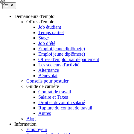
Demandeurs d'emploi
Offres d'emploi
Job étudiant
Temps partiel
Stage
Job d’été
Emploi jeune diplômé(e)
Emploi jeune diplômé(e)
Offres d'emploi par département
Les secteurs d'activité
Alternance
Bénévolat
Conseils pour postuler
Guide de carrière
Contrat de travail
Salaire et Taxes
Droit et devoir du salarié
Rupture du contrat de travail
Autres
Blog
Information
Employeur