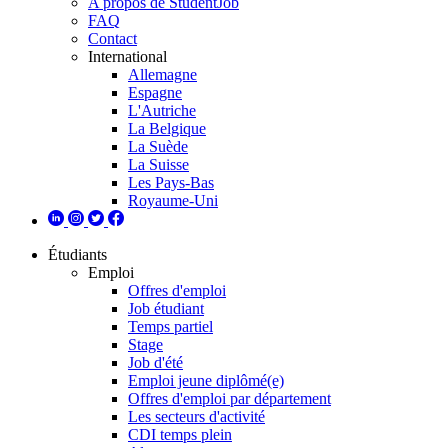
A propos de StudentJob
FAQ
Contact
International
Allemagne
Espagne
L'Autriche
La Belgique
La Suède
La Suisse
Les Pays-Bas
Royaume-Uni
Étudiants
Emploi
Offres d'emploi
Job étudiant
Temps partiel
Stage
Job d'été
Emploi jeune diplômé(e)
Offres d'emploi par département
Les secteurs d'activité
CDI temps plein