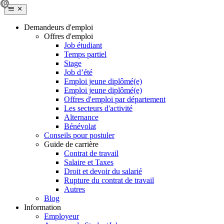
Demandeurs d'emploi
Offres d'emploi
Job étudiant
Temps partiel
Stage
Job d’été
Emploi jeune diplômé(e)
Emploi jeune diplômé(e)
Offres d'emploi par département
Les secteurs d'activité
Alternance
Bénévolat
Conseils pour postuler
Guide de carrière
Contrat de travail
Salaire et Taxes
Droit et devoir du salarié
Rupture du contrat de travail
Autres
Blog
Information
Employeur