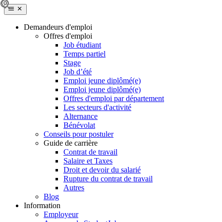
Demandeurs d'emploi
Offres d'emploi
Job étudiant
Temps partiel
Stage
Job d’été
Emploi jeune diplômé(e)
Emploi jeune diplômé(e)
Offres d'emploi par département
Les secteurs d'activité
Alternance
Bénévolat
Conseils pour postuler
Guide de carrière
Contrat de travail
Salaire et Taxes
Droit et devoir du salarié
Rupture du contrat de travail
Autres
Blog
Information
Employeur