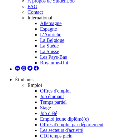
A propos de StudentJob
FAQ
Contact
International
Allemagne
Espagne
L'Autriche
La Belgique
La Suède
La Suisse
Les Pays-Bas
Royaume-Uni
Étudiants
Emploi
Offres d'emploi
Job étudiant
Temps partiel
Stage
Job d'été
Emploi jeune diplômé(e)
Offres d'emploi par département
Les secteurs d'activité
CDI temps plein