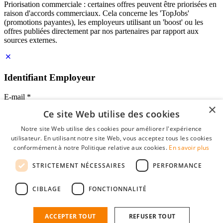
Priorisation commerciale : certaines offres peuvent être priorisées en
raison d'accords commerciaux. Cela concerne les 'TopJobs'
(promotions payantes), les employeurs utilisant un 'boost' ou les
offres publiées directement par nos partenaires par rapport aux
sources externes.
Identifiant Employeur
E-mail
*
×
Ce site Web utilise des cookies
Mot de passe
Notre site Web utilise des cookies pour améliorer l'expérience
se souvenir de moi
utilisateur. En utilisant notre site Web, vous acceptez tous les cookies
mot de passe oublié?
conformément à notre Politique relative aux cookies.
En savoir plus
Connexion
STRICTEMENT NÉCESSAIRES
PERFORMANCE
Profil Employeur gratuit
CIBLAGE
FONCTIONNALITÉ
Vous pouvez vous connecter sur StudentJob si vous avez créé un
compte en tant qu'employeur. Trouver le bon candidat pour vous
n'est plus qu'à quelques clics.
ACCEPTER TOUT
REFUSER TOUT