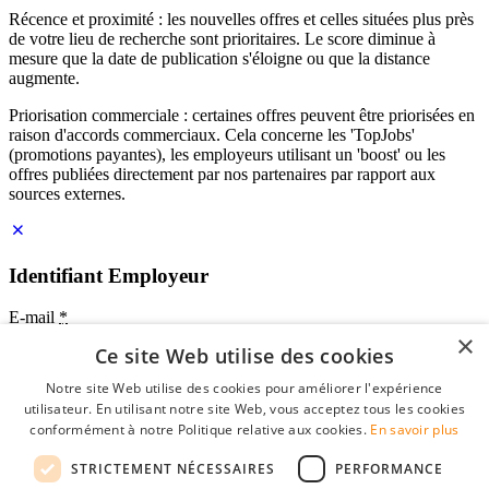
Récence et proximité : les nouvelles offres et celles situées plus près
de votre lieu de recherche sont prioritaires. Le score diminue à
mesure que la date de publication s'éloigne ou que la distance
augmente.
Priorisation commerciale : certaines offres peuvent être priorisées en
raison d'accords commerciaux. Cela concerne les 'TopJobs'
(promotions payantes), les employeurs utilisant un 'boost' ou les
offres publiées directement par nos partenaires par rapport aux
sources externes.
Identifiant Employeur
E-mail
*
×
Ce site Web utilise des cookies
Mot de passe
Notre site Web utilise des cookies pour améliorer l'expérience
se souvenir de moi
utilisateur. En utilisant notre site Web, vous acceptez tous les cookies
mot de passe oublié?
conformément à notre Politique relative aux cookies.
En savoir plus
Connexion
STRICTEMENT NÉCESSAIRES
PERFORMANCE