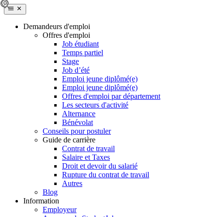
Demandeurs d'emploi
Offres d'emploi
Job étudiant
Temps partiel
Stage
Job d’été
Emploi jeune diplômé(e)
Emploi jeune diplômé(e)
Offres d'emploi par département
Les secteurs d'activité
Alternance
Bénévolat
Conseils pour postuler
Guide de carrière
Contrat de travail
Salaire et Taxes
Droit et devoir du salarié
Rupture du contrat de travail
Autres
Blog
Information
Employeur