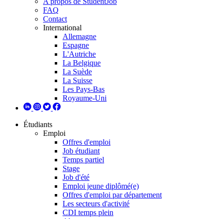
A propos de StudentJob
FAQ
Contact
International
Allemagne
Espagne
L'Autriche
La Belgique
La Suède
La Suisse
Les Pays-Bas
Royaume-Uni
Étudiants
Emploi
Offres d'emploi
Job étudiant
Temps partiel
Stage
Job d'été
Emploi jeune diplômé(e)
Offres d'emploi par département
Les secteurs d'activité
CDI temps plein