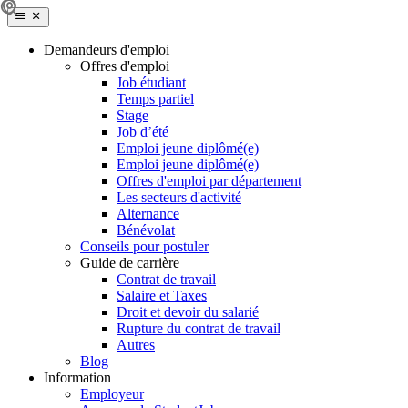
Demandeurs d'emploi
Offres d'emploi
Job étudiant
Temps partiel
Stage
Job d’été
Emploi jeune diplômé(e)
Emploi jeune diplômé(e)
Offres d'emploi par département
Les secteurs d'activité
Alternance
Bénévolat
Conseils pour postuler
Guide de carrière
Contrat de travail
Salaire et Taxes
Droit et devoir du salarié
Rupture du contrat de travail
Autres
Blog
Information
Employeur