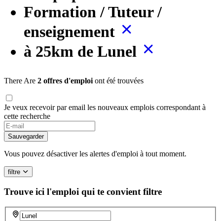
Formation / Tuteur /
enseignement
à 25km de Lunel
There Are
2 offres d'emploi
ont été trouvées
Je veux recevoir par email les nouveaux emplois correspondant à
cette recherche
If
you
Sauvegarder
are
a
Vous pouvez désactiver les alertes d'emploi à tout moment.
human,
ignore
filtre
this
field
Trouve ici l'emploi qui te convient
filtre