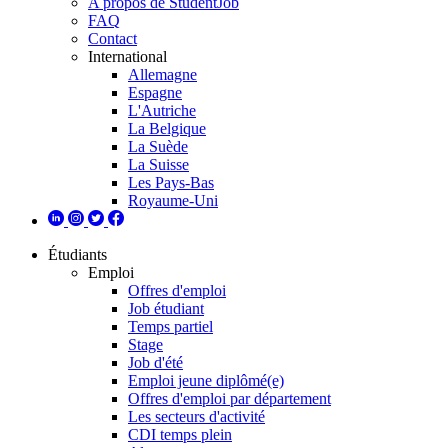
A propos de StudentJob
FAQ
Contact
International
Allemagne
Espagne
L'Autriche
La Belgique
La Suède
La Suisse
Les Pays-Bas
Royaume-Uni
Étudiants
Emploi
Offres d'emploi
Job étudiant
Temps partiel
Stage
Job d'été
Emploi jeune diplômé(e)
Offres d'emploi par département
Les secteurs d'activité
CDI temps plein