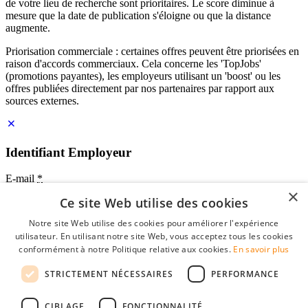
de votre lieu de recherche sont prioritaires. Le score diminue à
mesure que la date de publication s'éloigne ou que la distance
augmente.
Priorisation commerciale : certaines offres peuvent être priorisées en
raison d'accords commerciaux. Cela concerne les 'TopJobs'
(promotions payantes), les employeurs utilisant un 'boost' ou les
offres publiées directement par nos partenaires par rapport aux
sources externes.
Identifiant Employeur
E-mail
*
×
Ce site Web utilise des cookies
Mot de passe
Notre site Web utilise des cookies pour améliorer l'expérience
se souvenir de moi
utilisateur. En utilisant notre site Web, vous acceptez tous les cookies
mot de passe oublié?
conformément à notre Politique relative aux cookies.
En savoir plus
Connexion
STRICTEMENT NÉCESSAIRES
PERFORMANCE
Profil Employeur gratuit
CIBLAGE
FONCTIONNALITÉ